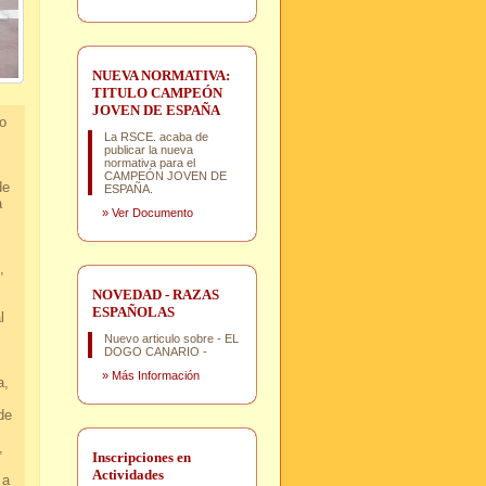
NUEVA NORMATIVA:
TITULO CAMPEÓN
JOVEN DE ESPAÑA
o
La RSCE. acaba de
publicar la nueva
normativa para el
CAMPEÓN JOVEN DE
de
ESPAÑA.
a
»
Ver Documento
,
d.
NOVEDAD - RAZAS
ESPAÑOLAS
l
Nuevo articulo sobre - EL
.
DOGO CANARIO -
»
Más Información
a,
r.
e
.
,
Inscripciones en
Actividades
 a