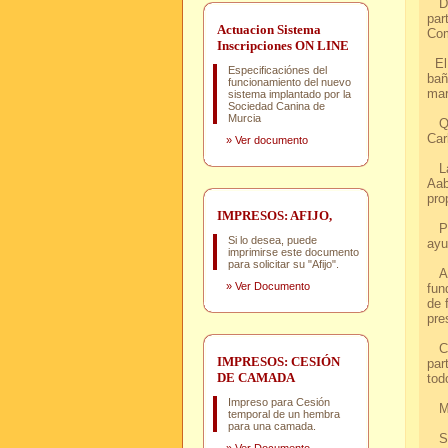
Dur
par
Actuacion Sistema
Com
Inscripciones ON LINE
El 
Especificaciónes del
bañ
funcionamiento del nuevo
mar
sistema implantado por la
Sociedad Canina de
Murcia
Que
Car
»
Ver documento
La 
Aab
pro
IMPRESOS: AFIJO,
Por
Si lo desea, puede
ayu
imprimirse este documento
para solicitar su "Afijo".
Al 
»
Ver Documento
fun
de 
pre
Com
IMPRESOS: CESIÓN
par
DE CAMADA
tod
Impreso para Cesión
MU
temporal de un hembra
para una camada.
S