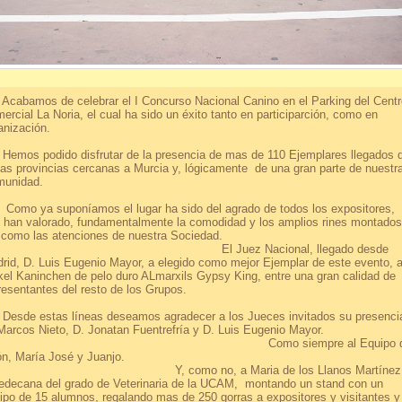
bamos de celebrar el I Concurso Nacional Canino en el Parking del Centr
ercial La Noria, el cual ha sido un éxito tanto en participarción, como en
anización.
os podido disfrutar de la presencia de mas de 110 Ejemplares llegados 
ias provincias cercanas a Murcia y, lógicamente de una gran parte de nuestr
unidad.
o ya suponíamos el lugar ha sido del agrado de todos los expositores,
 han valorado, fundamentalmente la comodidad y los amplios rines montados
sí como las atenciones de nuestra Socieda
l Juez Nacional, llegado desde
rid, D. Luis Eugenio Mayor, a elegido como mejor Ejemplar de este evento, a
kel Kaninchen de pelo duro ALmarxils Gypsy King, entre una gran calidad de
epresentantes del resto de los Grupos
de estas líneas deseamos agradecer a los Jueces invitados su presenci
 Marcos Nieto, D. Jonatan Fuentrefría y D. Luis Eugenio Mayo
omo siempre al Equipo d
rión, María José y Juanjo
, como no, a Maria de los Llanos Martínez
edecana del grado de Veterinaria de la UCAM, montando un stand con un
ipo de 15 alumnos, regalando mas de 250 gorras a expositores y visitantes y