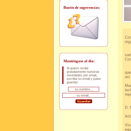
Buzón de sugerencias:
Aca
Com
org
Hem
var
Com
Manténgase al día:
Com
Si quiere recibir
gratuitamente nuestras
que
novedades por email,
a
escriba su email y pulse
E
guardar:
Mad
tec
r
Des
D.
C
A
Y
Vic
equ