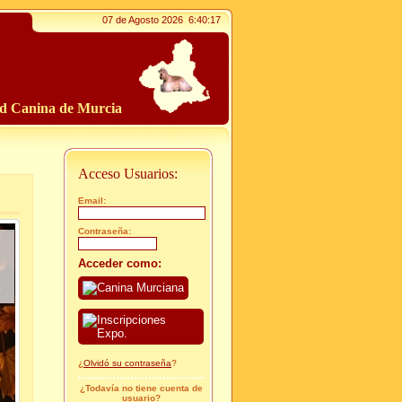
07 de Agosto 2026
6:40:18
ad Canina de Murcia
Acceso Usuarios:
Email:
Contraseña:
Acceder como:
¿
Olvidó su contraseña
?
¿Todavía no tiene cuenta de
usuario?