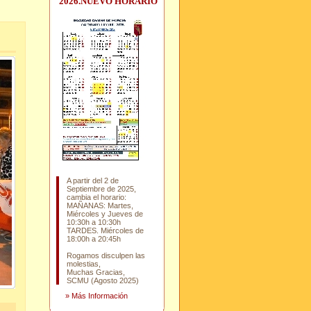
2026.NUEVO HORARIO
A partir del 2 de
Septiembre de 2025,
cambia el horario:
MAÑANAS: Martes,
Miércoles y Jueves de
10:30h a 10:30h
TARDES. Miércoles de
18:00h a 20:45h
Rogamos disculpen las
molestias,
Muchas Gracias,
SCMU (Agosto 2025)
»
Más Información