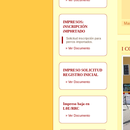
»
Ver Documento
IMPRESOS:
Mas
iNSCRIPCIÓN
iMP0RTADO
Solicitud inscripción para
perros importados.
I 
»
Ver Documento
IMPRESO SOLICITUD
REGISTRO INICIAL
»
Ver Documento
Impreso baja en
L0E/RRC
»
Ver Documento