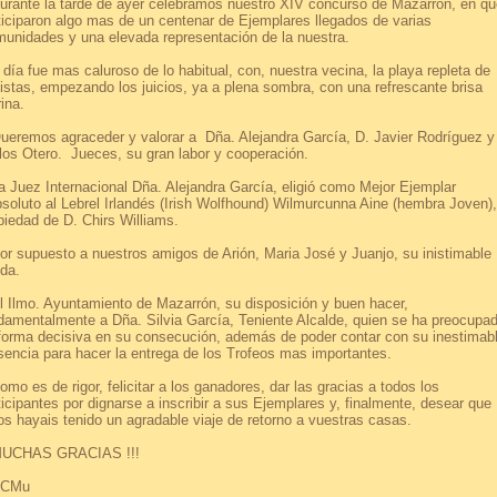
ante la tarde de ayer celebramos nuestro XIV concurso de Mazarrón, en qu
ticiparon algo mas de un centenar de Ejemplares llegados de varias
unidades y una elevada representación de la nuestra.
día fue mas caluroso de lo habitual, con, nuestra vecina, la playa repleta de
istas, empezando los juicios, ya a plena sombra, con una refrescante brisa
ina.
remos agraceder y valorar a Dña. Alejandra García, D. Javier Rodríguez y
los Otero. Jueces, su gran labor y cooperación.
Juez Internacional Dña. Alejandra García, eligió como Mejor Ejemplar
soluto al Lebrel Irlandés (Irish Wolfhound) Wilmurcunna Aine (hembra Joven),
piedad de D. Chirs Williams.
 supuesto a nuestros amigos de Arión, Maria José y Juanjo, su inistimable
da.
Ilmo. Ayuntamiento de Mazarrón, su disposición y buen hacer,
damentalmente a Dña. Silvia García, Teniente Alcalde, quien se ha preocupa
forma decisiva en su consecución, además de poder contar con su inestimab
sencia para hacer la entrega de los Trofeos mas importantes.
o es de rigor, felicitar a los ganadores, dar las gracias a todos los
ticipantes por dignarse a inscribir a sus Ejemplares y, finalmente, desear que
os hayais tenido un agradable viaje de retorno a vuestras casas.
CHAS GRACIAS !!!
CMu