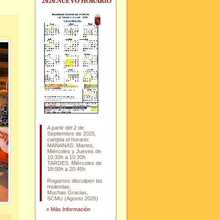
2026.NUEVO HORARIO
A partir del 2 de
Septiembre de 2025,
cambia el horario:
MAÑANAS: Martes,
Miércoles y Jueves de
10:30h a 10:30h
TARDES. Miércoles de
18:00h a 20:45h
Rogamos disculpen las
molestias,
Muchas Gracias,
SCMU (Agosto 2025)
»
Más Información