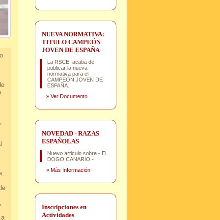
NUEVA NORMATIVA:
TITULO CAMPEÓN
JOVEN DE ESPAÑA
o
La RSCE. acaba de
publicar la nueva
normativa para el
CAMPEÓN JOVEN DE
de
ESPAÑA.
a
»
Ver Documento
,
d.
NOVEDAD - RAZAS
ESPAÑOLAS
l
Nuevo articulo sobre - EL
.
DOGO CANARIO -
»
Más Información
a,
r.
e
.
,
Inscripciones en
Actividades
 a