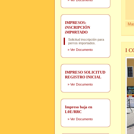
»
Ver Documento
IMPRESOS:
Mas
iNSCRIPCIÓN
iMP0RTADO
Solicitud inscripción para
perros importados.
I 
»
Ver Documento
IMPRESO SOLICITUD
REGISTRO INICIAL
»
Ver Documento
Impreso baja en
L0E/RRC
»
Ver Documento