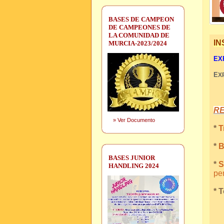
BASES DE CAMPEON
DE CAMPEONES DE
LA COMUNIDAD DE
IN
MURCIA-2023/2024
EXP
E
X
R
»
Ver Documento
*
Tr
*
B
BASES JUNIOR
*
S
HANDLING 2024
per
* 