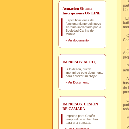
Dur
par
Actuacion Sistema
Com
Inscripciones ON LINE
El 
Especificaciónes del
bañ
funcionamiento del nuevo
mar
sistema implantado por la
Sociedad Canina de
Murcia
Que
Car
»
Ver documento
La 
Aab
pro
IMPRESOS: AFIJO,
Por
Si lo desea, puede
ayu
imprimirse este documento
para solicitar su "Afijo".
Al 
»
Ver Documento
fun
de 
pre
Com
IMPRESOS: CESIÓN
par
DE CAMADA
tod
Impreso para Cesión
MU
temporal de un hembra
para una camada.
S