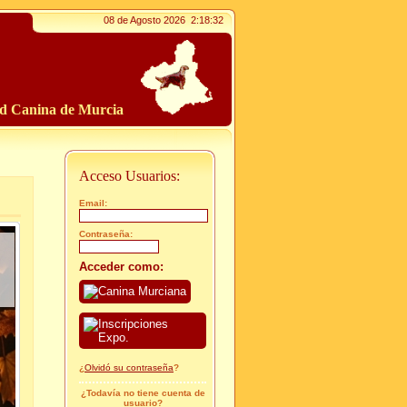
08 de Agosto 2026
2:18:34
ad Canina de Murcia
Acceso Usuarios:
Email:
Contraseña:
Acceder como:
¿
Olvidó su contraseña
?
¿Todavía no tiene cuenta de
usuario?