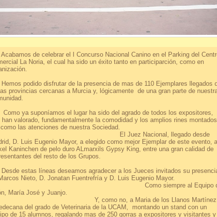
bamos de celebrar el I Concurso Nacional Canino en el Parking del Centr
ercial La Noria, el cual ha sido un éxito tanto en participarción, como en
anización.
os podido disfrutar de la presencia de mas de 110 Ejemplares llegados 
ias provincias cercanas a Murcia y, lógicamente de una gran parte de nuestr
unidad.
o ya suponíamos el lugar ha sido del agrado de todos los expositores,
 han valorado, fundamentalmente la comodidad y los amplios rines montados
sí como las atenciones de nuestra Socieda
l Juez Nacional, llegado desde
rid, D. Luis Eugenio Mayor, a elegido como mejor Ejemplar de este evento, a
kel Kaninchen de pelo duro ALmarxils Gypsy King, entre una gran calidad de
epresentantes del resto de los Grupos
de estas líneas deseamos agradecer a los Jueces invitados su presenci
 Marcos Nieto, D. Jonatan Fuentrefría y D. Luis Eugenio Mayo
omo siempre al Equipo d
rión, María José y Juanjo
, como no, a Maria de los Llanos Martínez
edecana del grado de Veterinaria de la UCAM, montando un stand con un
ipo de 15 alumnos, regalando mas de 250 gorras a expositores y visitantes y