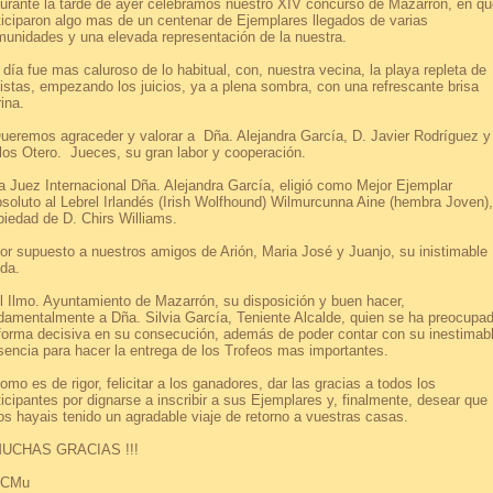
ante la tarde de ayer celebramos nuestro XIV concurso de Mazarrón, en qu
ticiparon algo mas de un centenar de Ejemplares llegados de varias
unidades y una elevada representación de la nuestra.
día fue mas caluroso de lo habitual, con, nuestra vecina, la playa repleta de
istas, empezando los juicios, ya a plena sombra, con una refrescante brisa
ina.
remos agraceder y valorar a Dña. Alejandra García, D. Javier Rodríguez y
los Otero. Jueces, su gran labor y cooperación.
Juez Internacional Dña. Alejandra García, eligió como Mejor Ejemplar
soluto al Lebrel Irlandés (Irish Wolfhound) Wilmurcunna Aine (hembra Joven),
piedad de D. Chirs Williams.
 supuesto a nuestros amigos de Arión, Maria José y Juanjo, su inistimable
da.
Ilmo. Ayuntamiento de Mazarrón, su disposición y buen hacer,
damentalmente a Dña. Silvia García, Teniente Alcalde, quien se ha preocupa
forma decisiva en su consecución, además de poder contar con su inestimab
sencia para hacer la entrega de los Trofeos mas importantes.
o es de rigor, felicitar a los ganadores, dar las gracias a todos los
ticipantes por dignarse a inscribir a sus Ejemplares y, finalmente, desear que
os hayais tenido un agradable viaje de retorno a vuestras casas.
CHAS GRACIAS !!!
CMu