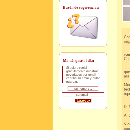
Buzón de sugerencias:
Aca
Com
org
Hem
var
Com
Manténgase al día:
Com
Si quiere recibir
gratuitamente nuestras
que
novedades por email,
a
escriba su email y pulse
E
guardar:
Mad
tec
r
Des
D.
C
A
Y
Vic
equ