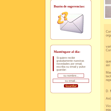
Buzón de sugerencias:
Aca
Com
org
Hem
var
Com
Manténgase al día:
Com
Si quiere recibir
gratuitamente nuestras
que
novedades por email,
a
escriba su email y pulse
E
guardar:
Mad
tec
r
Des
D.
C
A
Y
Vic
equ