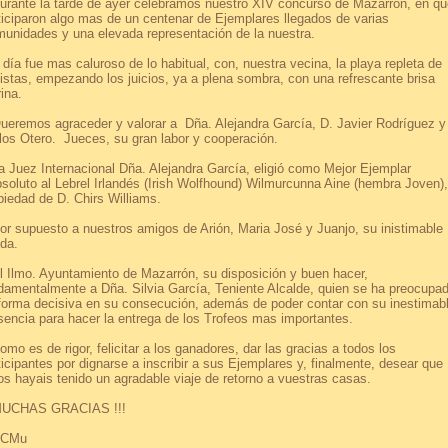
ante la tarde de ayer celebramos nuestro XIV concurso de Mazarrón, en qu
ticiparon algo mas de un centenar de Ejemplares llegados de varias
unidades y una elevada representación de la nuestra.
día fue mas caluroso de lo habitual, con, nuestra vecina, la playa repleta de
istas, empezando los juicios, ya a plena sombra, con una refrescante brisa
ina.
remos agraceder y valorar a Dña. Alejandra García, D. Javier Rodríguez y
los Otero. Jueces, su gran labor y cooperación.
Juez Internacional Dña. Alejandra García, eligió como Mejor Ejemplar
soluto al Lebrel Irlandés (Irish Wolfhound) Wilmurcunna Aine (hembra Joven),
piedad de D. Chirs Williams.
 supuesto a nuestros amigos de Arión, Maria José y Juanjo, su inistimable
da.
Ilmo. Ayuntamiento de Mazarrón, su disposición y buen hacer,
damentalmente a Dña. Silvia García, Teniente Alcalde, quien se ha preocupa
forma decisiva en su consecución, además de poder contar con su inestimab
sencia para hacer la entrega de los Trofeos mas importantes.
o es de rigor, felicitar a los ganadores, dar las gracias a todos los
ticipantes por dignarse a inscribir a sus Ejemplares y, finalmente, desear que
os hayais tenido un agradable viaje de retorno a vuestras casas.
CHAS GRACIAS !!!
CMu