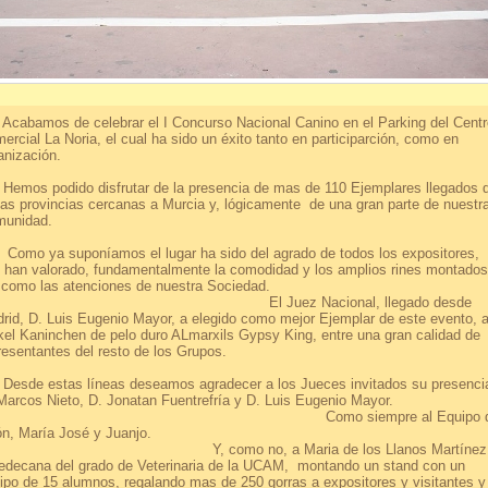
bamos de celebrar el I Concurso Nacional Canino en el Parking del Centr
ercial La Noria, el cual ha sido un éxito tanto en participarción, como en
anización.
os podido disfrutar de la presencia de mas de 110 Ejemplares llegados 
ias provincias cercanas a Murcia y, lógicamente de una gran parte de nuestr
unidad.
o ya suponíamos el lugar ha sido del agrado de todos los expositores,
 han valorado, fundamentalmente la comodidad y los amplios rines montados
sí como las atenciones de nuestra Socieda
l Juez Nacional, llegado desde
rid, D. Luis Eugenio Mayor, a elegido como mejor Ejemplar de este evento, a
kel Kaninchen de pelo duro ALmarxils Gypsy King, entre una gran calidad de
epresentantes del resto de los Grupos
de estas líneas deseamos agradecer a los Jueces invitados su presenci
 Marcos Nieto, D. Jonatan Fuentrefría y D. Luis Eugenio Mayo
omo siempre al Equipo d
rión, María José y Juanjo
, como no, a Maria de los Llanos Martínez
edecana del grado de Veterinaria de la UCAM, montando un stand con un
ipo de 15 alumnos, regalando mas de 250 gorras a expositores y visitantes y