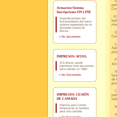
Dur
par
Actuacion Sistema
Com
Inscripciones ON LINE
El 
Especificaciónes del
bañ
funcionamiento del nuevo
mar
sistema implantado por la
Sociedad Canina de
Murcia
Que
Car
»
Ver documento
La 
Aab
pro
IMPRESOS: AFIJO,
Por
Si lo desea, puede
ayu
imprimirse este documento
para solicitar su "Afijo".
Al 
»
Ver Documento
fun
de 
pre
Com
IMPRESOS: CESIÓN
par
DE CAMADA
tod
Impreso para Cesión
MU
temporal de un hembra
para una camada.
S