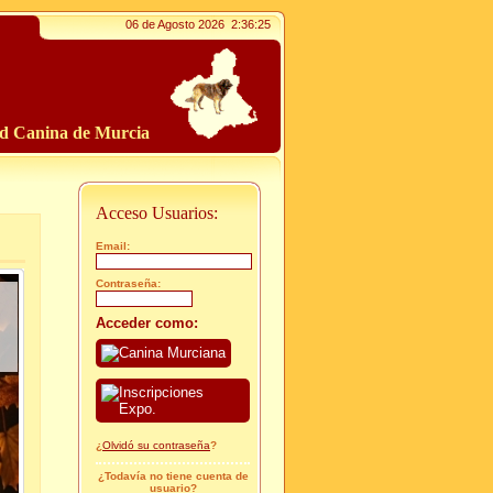
06 de Agosto 2026
2:36:27
ad Canina de Murcia
Acceso Usuarios:
Email:
Contraseña:
Acceder como:
¿
Olvidó su contraseña
?
¿Todavía no tiene cuenta de
usuario?