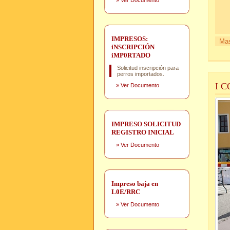
»
Ver Documento
IMPRESOS:
Mas
iNSCRIPCIÓN
iMP0RTADO
Solicitud inscripción para
perros importados.
I 
»
Ver Documento
IMPRESO SOLICITUD
REGISTRO INICIAL
»
Ver Documento
Impreso baja en
L0E/RRC
»
Ver Documento