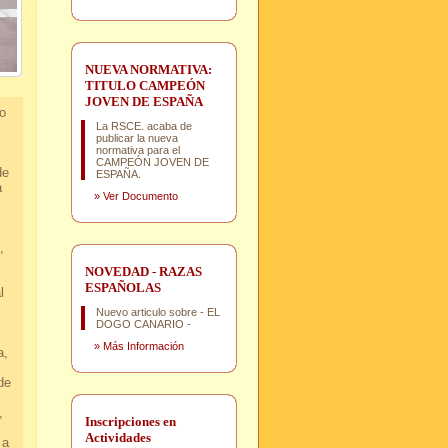
NUEVA NORMATIVA:
TITULO CAMPEÓN
JOVEN DE ESPAÑA
o
La RSCE. acaba de
publicar la nueva
normativa para el
CAMPEÓN JOVEN DE
de
ESPAÑA.
a
»
Ver Documento
,
d.
NOVEDAD - RAZAS
ESPAÑOLAS
l
Nuevo articulo sobre - EL
.
DOGO CANARIO -
»
Más Información
a,
r.
e
.
,
Inscripciones en
Actividades
 a