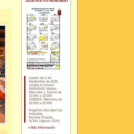
2026.NUEVO HORARIO
A partir del 2 de
Septiembre de 2025,
cambia el horario:
MAÑANAS: Martes,
Miércoles y Jueves de
10:30h a 10:30h
TARDES. Miércoles de
18:00h a 20:45h
Rogamos disculpen las
molestias,
Muchas Gracias,
SCMU (Agosto 2025)
»
Más Información