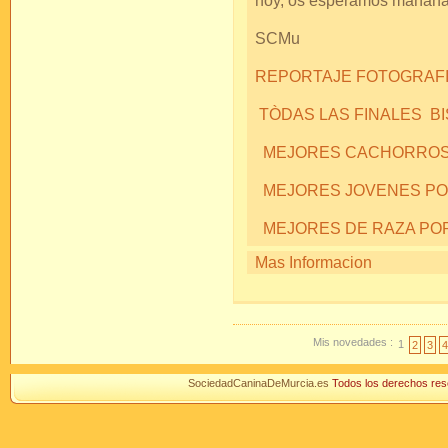
hoy, os esperamos mañan
SCMu
REPORTAJE FOTOGRAFIC
TÒDAS LAS FINALES B
MEJORES CACHORROS
MEJORES JOVENES P
MEJORES DE RAZA PO
Mas Informacion
Mis novedades :
1
2
3
4
SociedadCaninaDeMurcia.es
Todos los derechos r