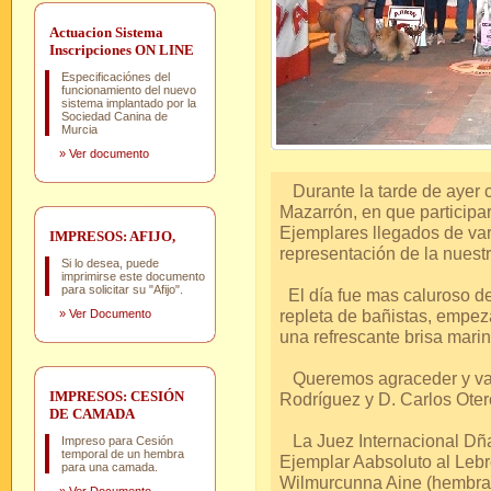
Actuacion Sistema
Inscripciones ON LINE
Especificaciónes del
funcionamiento del nuevo
sistema implantado por la
Sociedad Canina de
Murcia
»
Ver documento
Durante la tarde de ayer 
Mazarrón, en que participa
Ejemplares llegados de va
IMPRESOS: AFIJO,
representación de la nuestr
Si lo desea, puede
imprimirse este documento
para solicitar su "Afijo".
El día fue mas caluroso de 
repleta de bañistas, empez
»
Ver Documento
una refrescante brisa marin
Queremos agraceder y valo
IMPRESOS: CESIÓN
Rodríguez y D. Carlos Oter
DE CAMADA
La Juez Internacional Dña.
Impreso para Cesión
temporal de un hembra
Ejemplar Aabsoluto al Lebre
para una camada.
Wilmurcunna Aine (hembra 