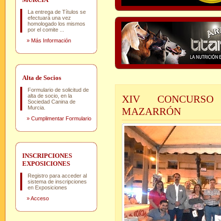
La entrega de Títulos se
efectuará una vez
homologado los mismos
por el comite ...
»
Más Información
Alta de Socios
Formulario de solicitud de
alta de socio, en la
XIV CONCURSO
Sociedad Canina de
Murcia.
MAZARRÓN
»
Cumplimentar Formulario
INSCRIPCIONES
EXPOSICIONES
Registro para acceder al
sistema de inscripciones
en Exposiciones
»
Acceso