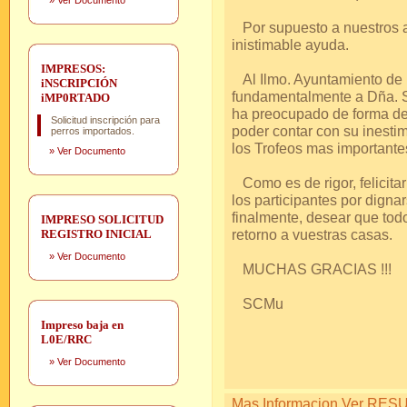
»
Ver Documento
Por supuesto a nuestros a
inistimable ayuda.
IMPRESOS:
Al Ilmo. Ayuntamiento de 
iNSCRIPCIÓN
fundamentalmente a Dña. Si
iMP0RTADO
ha preocupado de forma de
Solicitud inscripción para
poder contar con su inesti
perros importados.
los Trofeos mas importante
»
Ver Documento
Como es de rigor, felicitar
los participantes por dignar
finalmente, desear que tod
IMPRESO SOLICITUD
retorno a vuestras casas.
REGISTRO INICIAL
»
Ver Documento
MUCHAS GRACIAS !!!
SCMu
Impreso baja en
L0E/RRC
»
Ver Documento
Mas Informacion Ver RESUL