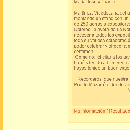
María Jo
Y, como no, a 
Martínez, Vicedecana del 
montando un stand con un
de 250 gorras a expositore
Dolores Talavera de La Nori
neceser a todos los exposit
toda su valiosa colaboració
poder celebrar y ofrecer a
cer
Como no, felicitar a los ga
habéis tenido a bien venir 
hayas tenido un buen v
Recordaros, que nuestra p
Puerto Mazarró
Mil 
S
Ms Información ( Resultados