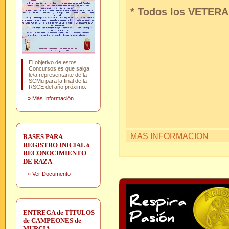
* Todos los VETERA
El objetivo de estos
Concursos es que salga
le/a representante de la
SCMu para la final de la
RSCE del año próximo.
»
Más Información
MAS INFORMACION
BASES PARA
REGISTRO INICIAL ó
RECONOCIMIENTO
DE RAZA
»
Ver Documento
ENTREGA de TÍTULOS
de CAMPEONES de
MURCIA