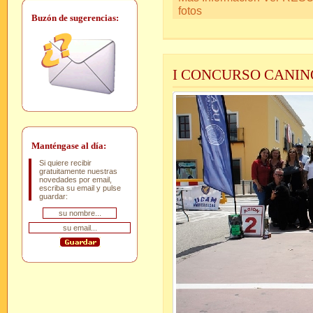
fotos
Buzón de sugerencias:
I CONCURSO CANIN
Manténgase al día:
Si quiere recibir
gratuitamente nuestras
novedades por email,
escriba su email y pulse
guardar: