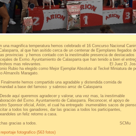
 una magnifica temperatura hemos celebrado el 16 Concurso Nacional Cani
Calasparra, al que han asitido cerca de un centenar de Ejemplares llegados d
ias provincias y hemos contado con la inestimable presencia de destacados
cejales de Exmo. Ayuntamiento de Calasparra que han tenido a bien el entre
os trofeos mas relevantes. El Juez D. Jos
onio Rubio ha elegido como Mejor Ejemplar Absoluto al Teckel Miniatura de p
to Almarxils Maragato.
almente hemos compartido una agradable y distendida comida de
mandad a base del famoso y sabroso arroz de Calasparra
de aquí queremos agradecer y valorar, una vez mas, la inestimable
aboración del Exmo. Ayuntamiento de Calasparra. Reconocer, el apoyo de
stro Sponsor oficial, Arión, el cual ha entregado inumerables sacos de piens
icitar a todos los ganadores, dar las gracias a todos los participantes,
eandoles un feliz retorno a casa.
uchas gracias a todos. SCMu
 reportaje fotografico (563 fotos)