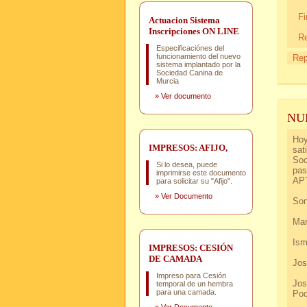
Fi
Actuacion Sistema
Inscripciones ON LINE
Re
Especificaciónes del
funcionamiento del nuevo
Rep
sistema implantado por la
Sociedad Canina de
Murcia
»
Ver documento
NU
Hoy
IMPRESOS: AFIJO,
sat
Soc
Si lo desea, puede
pas
imprimirse este documento
AP
para solicitar su "Afijo".
»
Ver Documento
Son
Mar
Ism
IMPRESOS: CESIÓN
DE CAMADA
Jos
Impreso para Cesión
Jos
temporal de un hembra
para una camada.
Pod