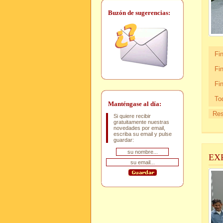
Buzón de sugerencias:
Fi
Fi
Fi
To
Manténgase al día:
Res
Si quiere recibir
gratuitamente nuestras
novedades por email,
escriba su email y pulse
guardar:
EX