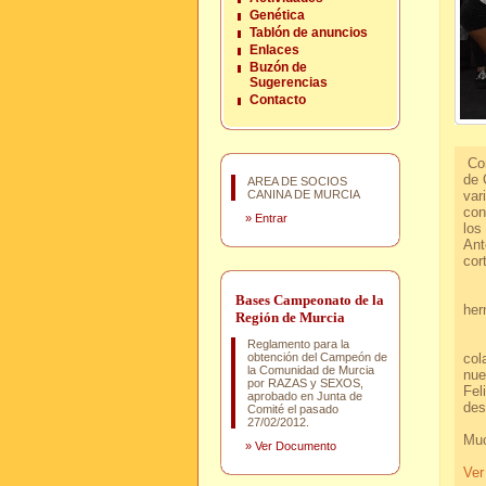
Genética
Tablón de anuncios
Enlaces
Buzón de
Sugerencias
Contacto
Con
de 
AREA DE SOCIOS
CANINA DE MURCIA
var
con
»
Entrar
l
Ant
cor
Fin
Bases Campeonato de la
her
Región de Murcia
Des
Reglamento para la
obtención del Campeón de
col
la Comunidad de Murcia
nue
por RAZAS y SEXOS,
Fel
aprobado en Junta de
des
Comité el pasado
27/02/2012.
M
»
Ver Documento
Ver