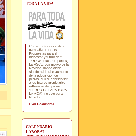
TODA LA VIDA"
Como continuación de la
campaña de las 10
Propuestas para el
bienestar y futuro de "
TODOS" nuestros perros,
La RSCE, con motivo de la
Navidad, donde viene
siendo habitual el aumento
de la adquisición de
perros, quiere concienciar
a los futuros propietarios,
reflexionando que un
"PERRO ES PARA TODA
LA VIDA", no solo para
Navidad.
»
Ver Documento
CALENDARIO
LABORAL