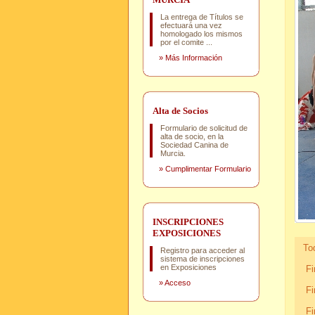
La entrega de Títulos se
efectuará una vez
homologado los mismos
por el comite ...
»
Más Información
Alta de Socios
Formulario de solicitud de
alta de socio, en la
Sociedad Canina de
Murcia.
»
Cumplimentar Formulario
INSCRIPCIONES
EXPOSICIONES
Tod
Registro para acceder al
sistema de inscripciones
en Exposiciones
Fin
»
Acceso
Fi
Fi