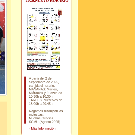
2026.NUEVO HORARIO
A partir del 2 de
Septiembre de 2025,
cambia el horario:
MAÑANAS: Martes,
Miércoles y Jueves de
10:30h a 10:30h
TARDES. Miércoles de
18:00h a 20:45h
Rogamos disculpen las
molestias,
Muchas Gracias,
SCMU (Agosto 2025)
»
Más Información