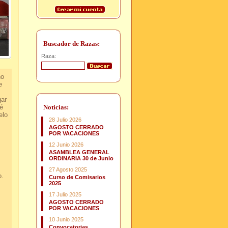
Buscador de Razas:
Raza:
no
e
gar
é
Noticias:
elo
28 Julio 2026
AGOSTO CERRADO
POR VACACIONES
12 Junio 2026
ASAMBLEA GENERAL
ORDINARIA 30 de Junio
27 Agosto 2025
o.
Curso de Comisarios
2025
17 Julio 2025
AGOSTO CERRADO
POR VACACIONES
10 Junio 2025
Convocatorias