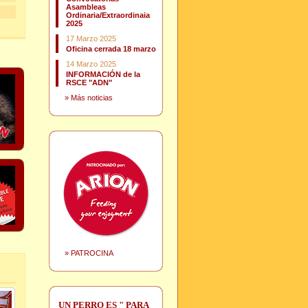
Asambleas
Ordinaria/Extraordinaia
2025
17 Marzo 2025
Oficina cerrada 18 marzo
14 Marzo 2025
INFORMACIÓN de la
RSCE "ADN"
»
Más noticias
»
PATROCINA
UN PERRO ES " PARA