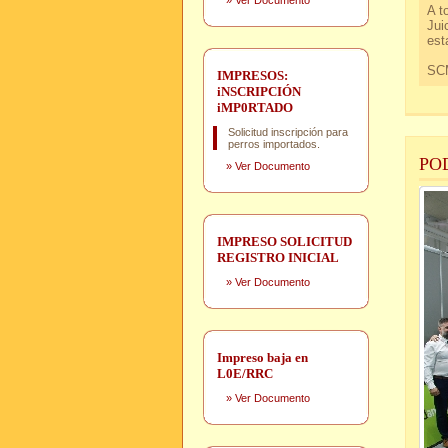
»
Ver Documento
A t
Jui
est
SC
IMPRESOS:
iNSCRIPCIÓN
iMP0RTADO
Solicitud inscripción para
perros importados.
POD
»
Ver Documento
IMPRESO SOLICITUD
REGISTRO INICIAL
»
Ver Documento
Impreso baja en
L0E/RRC
»
Ver Documento