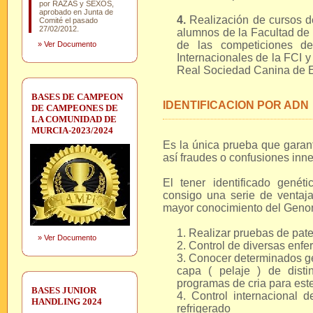
por RAZAS y SEXOS,
aprobado en Junta de
4.
Realización de cursos d
Comité el pasado
27/02/2012.
alumnos de la Facultad de 
de las competiciones de
»
Ver Documento
Internacionales de la FCI 
Real Sociedad Canina de 
BASES DE CAMPEON
IDENTIFICACION POR ADN
DE CAMPEONES DE
LA COMUNIDAD DE
MURCIA-2023/2024
Es la única prueba que garan
así fraudes o confusiones inn
El tener identificado genét
consigo una serie de ventaja
mayor conocimiento del Genoma
1. Realizar pruebas de pat
»
Ver Documento
2. Control de diversas enf
3. Conocer determinados ge
capa ( pelaje ) de disti
programas de cria para este
BASES JUNIOR
4. Control internacional 
HANDLING 2024
refrigerado