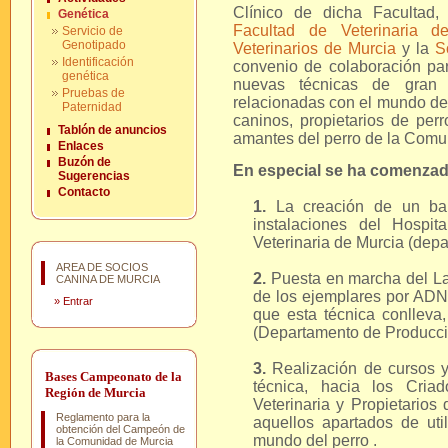
Clínico de dicha Facultad,
Genética
Facultad de Veterinaria d
Servicio de
Genotipado
Veterinarios de Murcia
y la
S
Identificación
convenio de colaboración par
genética
nuevas técnicas de gran 
Pruebas de
relacionadas con el mundo del
Paternidad
caninos, propietarios de perr
Tablón de anuncios
amantes del perro de la Comu
Enlaces
Buzón de
En especial se ha comenzad
Sugerencias
Contacto
1.
La creación de un ba
instalaciones del Hospit
Veterinaria de Murcia (dep
AREA DE SOCIOS
2.
Puesta en marcha del Lab
CANINA DE MURCIA
de los ejemplares por ADN,
»
Entrar
que esta técnica conlleva,
(Departamento de Producci
3.
Realización de cursos y
Bases Campeonato de la
técnica, hacia los Cria
Región de Murcia
Veterinaria y Propietario
Reglamento para la
aquellos apartados de uti
obtención del Campeón de
mundo del perro .
la Comunidad de Murcia