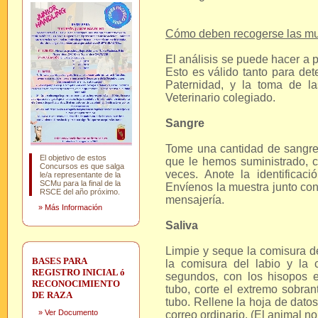
Cómo deben recogerse las mu
El análisis se puede hacer a pa
Esto es válido tanto para d
Paternidad, y la toma de l
Veterinario colegiado.
Sangre
Tome una cantidad de sangre e
El objetivo de estos
que le hemos suministrado, c
Concursos es que salga
veces. Anote la identificac
le/a representante de la
SCMu para la final de la
Envíenos la muestra junto con 
RSCE del año próximo.
mensajería.
»
Más Información
Saliva
Limpie y seque la comisura de
BASES PARA
la comisura del labio y la c
REGISTRO INICIAL ó
segundos, con los hisopos en
RECONOCIMIENTO
tubo, corte el extremo sobrant
DE RAZA
tubo. Rellene la hoja de dato
»
Ver Documento
correo ordinario. (El animal 