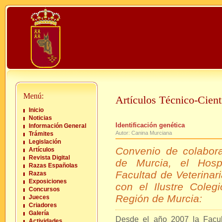
Menú:
Artículos Técnico-Cient
Inicio
Noticias
Identificación genética
Información General
Autor: Canina Murciana
Trámites
Legislación
Convenio de colabora
Artículos
Revista Digital
de Murcia, el Hospi
Razas Españolas
Facultad de Veterinar
Razas
Exposiciones
con el Ilustre Colegi
Concursos
Región de Murcia:
Jueces
Criadores
Galería
Desde el año 2007 la Facult
Actividades