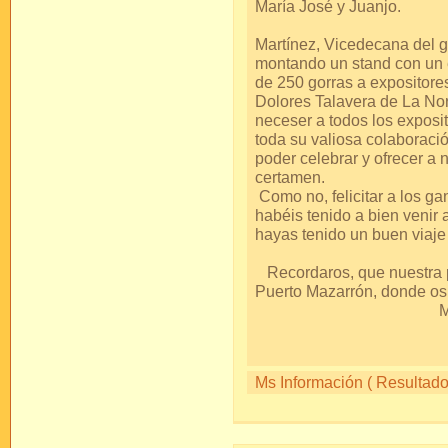
María Jo
Y, como no, a 
Martínez, Vicedecana del 
montando un stand con un
de 250 gorras a expositore
Dolores Talavera de La Nori
neceser a todos los exposit
toda su valiosa colaboració
poder celebrar y ofrecer a
cer
Como no, felicitar a los ga
habéis tenido a bien venir 
hayas tenido un buen v
Recordaros, que nuestra p
Puerto Mazarró
Mil 
S
Ms Información ( Resultados