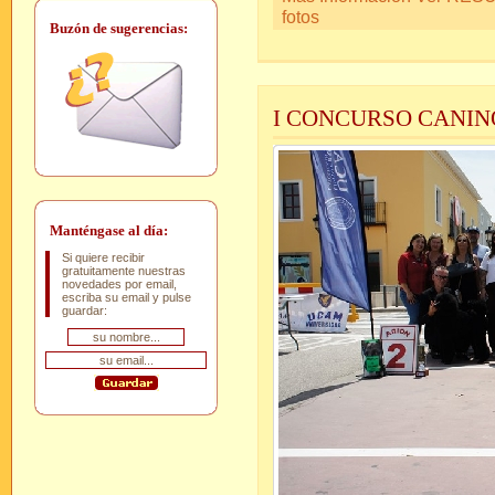
fotos
Buzón de sugerencias:
I CONCURSO CANIN
Manténgase al día:
Si quiere recibir
gratuitamente nuestras
novedades por email,
escriba su email y pulse
guardar: