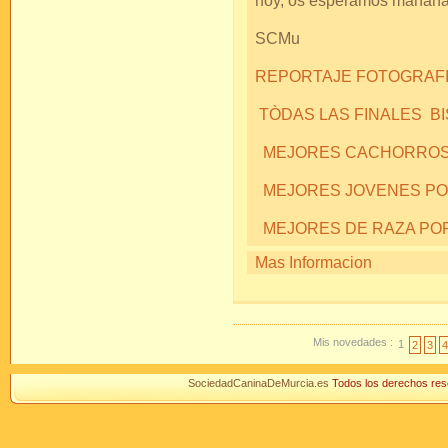
hoy, os esperamos mañan
SCMu
REPORTAJE FOTOGRAFIC
TÒDAS LAS FINALES B
MEJORES CACHORROS
MEJORES JOVENES P
MEJORES DE RAZA PO
Mas Informacion
Mis novedades :
1
2
3
4
SociedadCaninaDeMurcia.es
Todos los derechos r