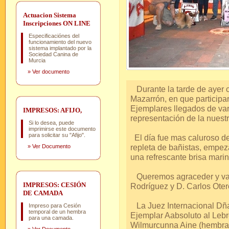
Actuacion Sistema
Inscripciones ON LINE
Especificaciónes del
funcionamiento del nuevo
sistema implantado por la
Sociedad Canina de
Murcia
»
Ver documento
Durante la tarde de ayer 
Mazarrón, en que participa
Ejemplares llegados de va
IMPRESOS: AFIJO,
representación de la nuestr
Si lo desea, puede
imprimirse este documento
para solicitar su "Afijo".
El día fue mas caluroso de 
repleta de bañistas, empez
»
Ver Documento
una refrescante brisa marin
Queremos agraceder y valo
IMPRESOS: CESIÓN
Rodríguez y D. Carlos Oter
DE CAMADA
La Juez Internacional Dña.
Impreso para Cesión
temporal de un hembra
Ejemplar Aabsoluto al Lebre
para una camada.
Wilmurcunna Aine (hembra 