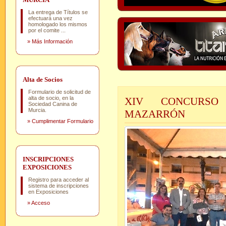
La entrega de Títulos se
efectuará una vez
homologado los mismos
por el comite ...
»
Más Información
Alta de Socios
Formulario de solicitud de
alta de socio, en la
XIV CONCURSO
Sociedad Canina de
Murcia.
MAZARRÓN
»
Cumplimentar Formulario
INSCRIPCIONES
EXPOSICIONES
Registro para acceder al
sistema de inscripciones
en Exposiciones
»
Acceso