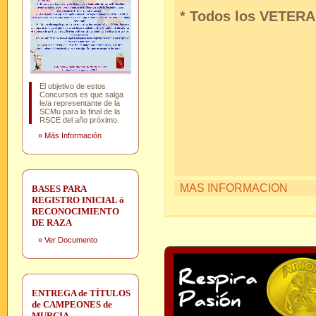
* Todos los VETERA
El objetivo de estos
Concursos es que salga
le/a representante de la
SCMu para la final de la
RSCE del año próximo.
»
Más Información
MAS INFORMACION
BASES PARA
REGISTRO INICIAL ó
RECONOCIMIENTO
DE RAZA
»
Ver Documento
ENTREGA de TÍTULOS
de CAMPEONES de
MURCIA