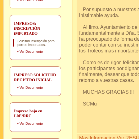
»
Ver Documento
Por supuesto a nuestros a
inistimable ayuda.
IMPRESOS:
Al Ilmo. Ayuntamiento de 
iNSCRIPCIÓN
fundamentalmente a Dña. Si
iMP0RTADO
ha preocupado de forma de
Solicitud inscripción para
poder contar con su inesti
perros importados.
los Trofeos mas importante
»
Ver Documento
Como es de rigor, felicitar
los participantes por dignar
finalmente, desear que tod
IMPRESO SOLICITUD
retorno a vuestras casas.
REGISTRO INICIAL
»
Ver Documento
MUCHAS GRACIAS !!!
SCMu
Impreso baja en
L0E/RRC
»
Ver Documento
Mas Informacion Ver RESUL