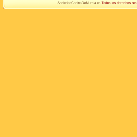
SociedadCaninaDeMurcia.es
Todos los derechos r