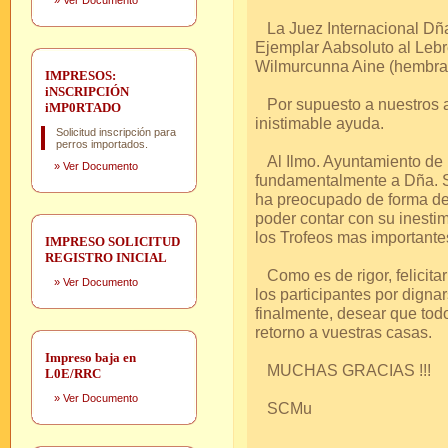
»
Ver Documento
La Juez Internacional Dña.
Ejemplar Aabsoluto al Lebre
Wilmurcunna Aine (hembra 
IMPRESOS:
iNSCRIPCIÓN
Por supuesto a nuestros a
iMP0RTADO
inistimable ayuda.
Solicitud inscripción para
perros importados.
Al Ilmo. Ayuntamiento de 
»
Ver Documento
fundamentalmente a Dña. Si
ha preocupado de forma de
poder contar con su inesti
los Trofeos mas importante
IMPRESO SOLICITUD
REGISTRO INICIAL
Como es de rigor, felicitar
»
Ver Documento
los participantes por dignar
finalmente, desear que tod
retorno a vuestras casas.
Impreso baja en
MUCHAS GRACIAS !!!
L0E/RRC
»
Ver Documento
SCMu