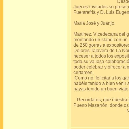
Desde estas línea
Jueces invitados su presen
Fuentrefría y 
Como siempre 
María Jo
Y, como no, a 
Martínez, Vicedecana del 
montando un stand con un
de 250 gorras a expositore
Dolores Talavera de La Nori
neceser a todos los exposit
toda su valiosa colaboració
poder celebrar y ofrecer a
cer
Como no, felicitar a los ga
habéis tenido a bien venir 
hayas tenido un buen v
Recordaros, que nuestra p
Puerto Mazarró
Mil 
S