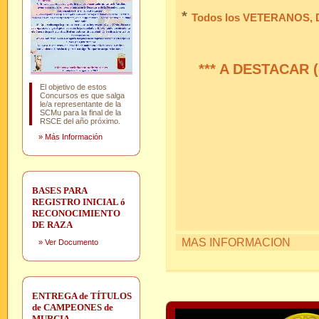
*
Todos los VETERANOS, D
*** A DESTACAR (c
El objetivo de estos
Concursos es que salga
le/a representante de la
SCMu para la final de la
RSCE del año próximo.
»
Más Información
BASES PARA
REGISTRO INICIAL ó
RECONOCIMIENTO
DE RAZA
MAS INFORMACION
»
Ver Documento
ENTREGA de TÍTULOS
de CAMPEONES de
MURCIA