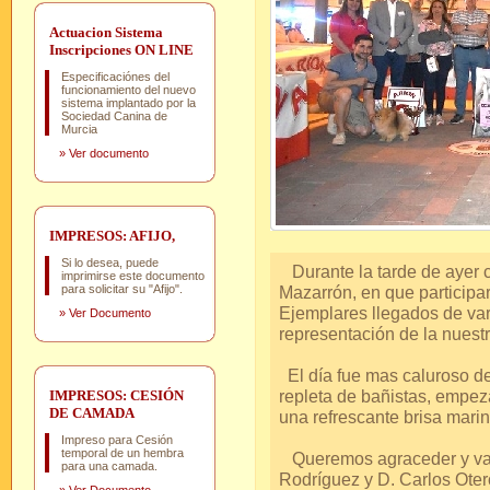
Actuacion Sistema
Inscripciones ON LINE
Especificaciónes del
funcionamiento del nuevo
sistema implantado por la
Sociedad Canina de
Murcia
»
Ver documento
IMPRESOS: AFIJO,
Si lo desea, puede
Durante la tarde de ayer 
imprimirse este documento
para solicitar su "Afijo".
Mazarrón, en que participa
Ejemplares llegados de va
»
Ver Documento
representación de la nuestr
El día fue mas caluroso de 
repleta de bañistas, empez
IMPRESOS: CESIÓN
DE CAMADA
una refrescante brisa marin
Impreso para Cesión
temporal de un hembra
Queremos agraceder y valo
para una camada.
Rodríguez y D. Carlos Oter