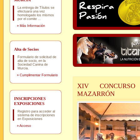
La entrega de Títulos se
efectuará una vez
homologado los mismos
por el comite ...
»
Más Información
Alta de Socios
Formulario de solicitud de
alta de socio, en la
Sociedad Canina de
Murcia.
»
Cumplimentar Formulario
XIV CONCURSO
MAZARRÓN
INSCRIPCIONES
EXPOSICIONES
Registro para acceder al
sistema de inscripciones
en Exposiciones
»
Acceso