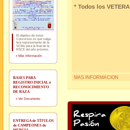
* Todos los VETERA
El objetivo de estos
Concursos es que salga
le/a representante de la
SCMu para la final de la
RSCE del año próximo.
»
Más Información
MAS INFORMACION
BASES PARA
REGISTRO INICIAL ó
RECONOCIMIENTO
DE RAZA
»
Ver Documento
ENTREGA de TÍTULOS
de CAMPEONES de
MURCIA