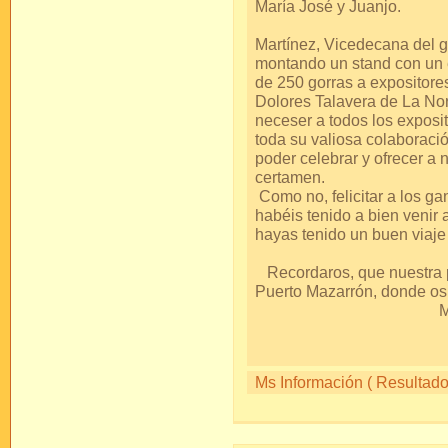
María Jo
Y, como no, a 
Martínez, Vicedecana del 
montando un stand con un
de 250 gorras a expositore
Dolores Talavera de La Nori
neceser a todos los exposit
toda su valiosa colaboració
poder celebrar y ofrecer a
cer
Como no, felicitar a los ga
habéis tenido a bien venir 
hayas tenido un buen v
Recordaros, que nuestra p
Puerto Mazarró
Mil 
S
Ms Información ( Resultados