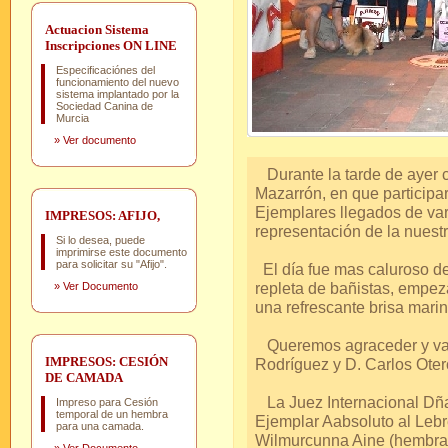
Actuacion Sistema
Inscripciones ON LINE
Especificaciónes del
funcionamiento del nuevo
sistema implantado por la
Sociedad Canina de
Murcia
»
Ver documento
Durante la tarde de ayer 
Mazarrón, en que participa
Ejemplares llegados de va
IMPRESOS: AFIJO,
representación de la nuestr
Si lo desea, puede
imprimirse este documento
para solicitar su "Afijo".
El día fue mas caluroso de 
repleta de bañistas, empez
»
Ver Documento
una refrescante brisa marin
Queremos agraceder y valo
IMPRESOS: CESIÓN
Rodríguez y D. Carlos Oter
DE CAMADA
La Juez Internacional Dña.
Impreso para Cesión
temporal de un hembra
Ejemplar Aabsoluto al Lebre
para una camada.
Wilmurcunna Aine (hembra 