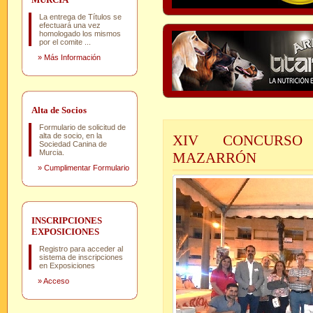
La entrega de Títulos se
efectuará una vez
homologado los mismos
por el comite ...
»
Más Información
Alta de Socios
Formulario de solicitud de
alta de socio, en la
XIV CONCURSO
Sociedad Canina de
Murcia.
MAZARRÓN
»
Cumplimentar Formulario
INSCRIPCIONES
EXPOSICIONES
Registro para acceder al
sistema de inscripciones
en Exposiciones
»
Acceso