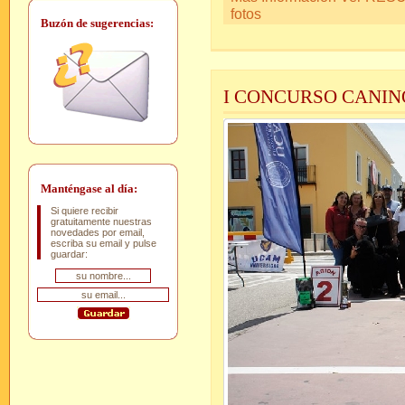
fotos
Buzón de sugerencias:
I CONCURSO CANIN
Manténgase al día:
Si quiere recibir
gratuitamente nuestras
novedades por email,
escriba su email y pulse
guardar: