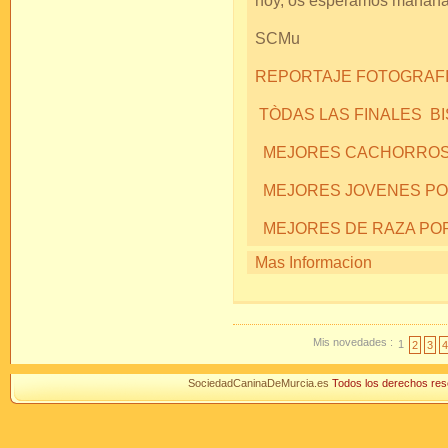
hoy, os esperamos mañan
SCMu
REPORTAJE FOTOGRAFIC
TÒDAS LAS FINALES B
MEJORES CACHORROS
MEJORES JOVENES P
MEJORES DE RAZA PO
Mas Informacion
Mis novedades :
1
2
3
4
SociedadCaninaDeMurcia.es
Todos los derechos r