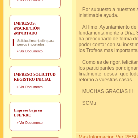
»
Ver Documento
Por supuesto a nuestros a
inistimable ayuda.
IMPRESOS:
Al Ilmo. Ayuntamiento de 
iNSCRIPCIÓN
fundamentalmente a Dña. Si
iMP0RTADO
ha preocupado de forma de
Solicitud inscripción para
poder contar con su inesti
perros importados.
los Trofeos mas importante
»
Ver Documento
Como es de rigor, felicitar
los participantes por dignar
finalmente, desear que tod
IMPRESO SOLICITUD
retorno a vuestras casas.
REGISTRO INICIAL
»
Ver Documento
MUCHAS GRACIAS !!!
SCMu
Impreso baja en
L0E/RRC
»
Ver Documento
Mas Informacion Ver RESUL