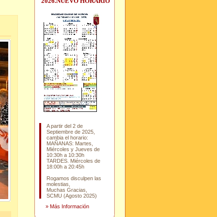
2026.NUEVO HORARIO
A partir del 2 de
Septiembre de 2025,
cambia el horario:
MAÑANAS: Martes,
Miércoles y Jueves de
10:30h a 10:30h
TARDES. Miércoles de
18:00h a 20:45h
Rogamos disculpen las
molestias,
Muchas Gracias,
SCMU (Agosto 2025)
»
Más Información