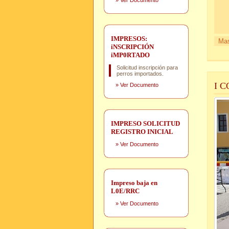
»
Ver Documento
IMPRESOS:
Mas
iNSCRIPCIÓN
iMP0RTADO
Solicitud inscripción para
perros importados.
I 
»
Ver Documento
IMPRESO SOLICITUD
REGISTRO INICIAL
»
Ver Documento
Impreso baja en
L0E/RRC
»
Ver Documento