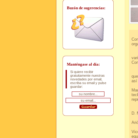
Buzón de sugerencias:
Aca
Com
org
Hem
var
Com
Manténgase al día:
Com
Si quiere recibir
gratuitamente nuestras
que
novedades por email,
a
escriba su email y pulse
E
guardar:
Mad
tec
r
Des
D.
C
A
Y
Vic
equ