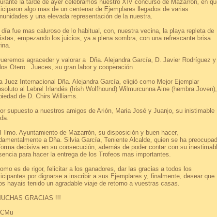
ante la tarde de ayer celebramos nuestro XIV concurso de Mazarrón, en qu
ticiparon algo mas de un centenar de Ejemplares llegados de varias
unidades y una elevada representación de la nuestra.
día fue mas caluroso de lo habitual, con, nuestra vecina, la playa repleta de
istas, empezando los juicios, ya a plena sombra, con una refrescante brisa
ina.
remos agraceder y valorar a Dña. Alejandra García, D. Javier Rodríguez y
los Otero. Jueces, su gran labor y cooperación.
Juez Internacional Dña. Alejandra García, eligió como Mejor Ejemplar
soluto al Lebrel Irlandés (Irish Wolfhound) Wilmurcunna Aine (hembra Joven),
piedad de D. Chirs Williams.
 supuesto a nuestros amigos de Arión, Maria José y Juanjo, su inistimable
da.
Ilmo. Ayuntamiento de Mazarrón, su disposición y buen hacer,
damentalmente a Dña. Silvia García, Teniente Alcalde, quien se ha preocupa
forma decisiva en su consecución, además de poder contar con su inestimab
sencia para hacer la entrega de los Trofeos mas importantes.
o es de rigor, felicitar a los ganadores, dar las gracias a todos los
ticipantes por dignarse a inscribir a sus Ejemplares y, finalmente, desear que
os hayais tenido un agradable viaje de retorno a vuestras casas.
CHAS GRACIAS !!!
CMu