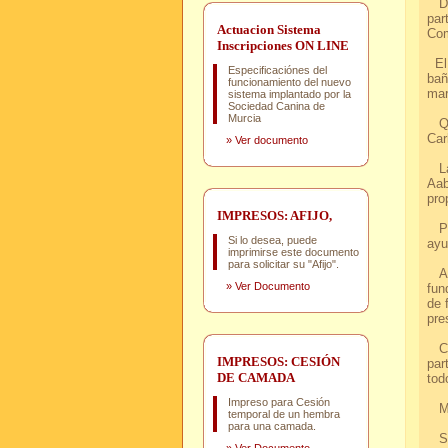
Dur
par
Actuacion Sistema
Com
Inscripciones ON LINE
El 
Especificaciónes del
bañ
funcionamiento del nuevo
mar
sistema implantado por la
Sociedad Canina de
Murcia
Que
Car
»
Ver documento
La 
Aab
pro
IMPRESOS: AFIJO,
Por
Si lo desea, puede
ayu
imprimirse este documento
para solicitar su "Afijo".
Al 
»
Ver Documento
fun
de 
pre
Com
IMPRESOS: CESIÓN
par
DE CAMADA
tod
Impreso para Cesión
MU
temporal de un hembra
para una camada.
S