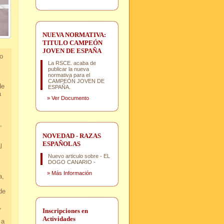
NUEVA NORMATIVA:
TITULO CAMPEÓN
JOVEN DE ESPAÑA
o
La RSCE. acaba de
publicar la nueva
normativa para el
CAMPEÓN JOVEN DE
de
ESPAÑA.
a
»
Ver Documento
,
d.
NOVEDAD - RAZAS
ESPAÑOLAS
l
Nuevo articulo sobre - EL
.
DOGO CANARIO -
»
Más Información
a,
r.
e
.
,
Inscripciones en
Actividades
 a