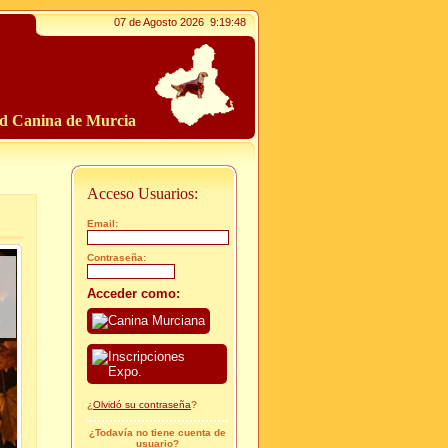
07 de Agosto 2026
9:19:50
ad Canina de Murcia
Acceso Usuarios:
Email:
Contraseña:
Acceder como:
¿
Olvidó su contraseña
?
¿Todavía no tiene cuenta de
usuario?