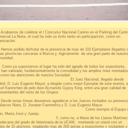
bamos de celebrar el I Concurso Nacional Canino en el Parking del Centr
ercial La Noria, el cual ha sido un éxito tanto en participarción, como en
anización.
os podido disfrutar de la presencia de mas de 110 Ejemplares llegados 
ias provincias cercanas a Murcia y, lógicamente de una gran parte de nuestr
unidad.
o ya suponíamos el lugar ha sido del agrado de todos los expositores,
 han valorado, fundamentalmente la comodidad y los amplios rines montados
sí como las atenciones de nuestra Socieda
l Juez Nacional, llegado desde
rid, D. Luis Eugenio Mayor, a elegido como mejor Ejemplar de este evento, a
kel Kaninchen de pelo duro ALmarxils Gypsy King, entre una gran calidad de
epresentantes del resto de los Grupos
de estas líneas deseamos agradecer a los Jueces invitados su presenci
 Marcos Nieto, D. Jonatan Fuentrefría y D. Luis Eugenio Mayo
omo siempre al Equipo d
rión, María José y Juanjo
, como no, a Maria de los Llanos Martínez
edecana del grado de Veterinaria de la UCAM, montando un stand con un
ipo de 15 alumnos, regalando mas de 250 gorras a expositores y visitantes y