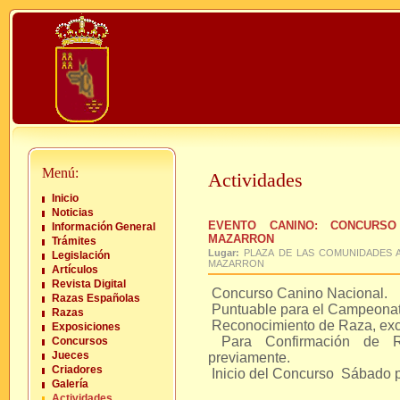
Menú:
Actividades
Inicio
Noticias
EVENTO CANINO: CONCURSO
Información General
MAZARRON
Trámites
Lugar:
PLAZA DE LAS COMUNIDADES 
Legislación
MAZARRON
Artículos
Revista Digital
Concurso Canino Nacional.
Razas Españolas
Puntuable para el Campeonat
Razas
Reconocimiento de Raza, exc
Exposiciones
Para Confirmación de Ra
Concursos
Jueces
previamente.
Criadores
Inicio del Concurso Sábado por
Galería
Actividades