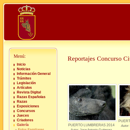
Menú:
Reportajes Concurso Ci
Inicio
Noticias
Información General
Trámites
Legislación
Artículos
Revista Digital
Razas Españolas
Razas
Exposiciones
Concursos
Jueces
Criadores
PUERT
Galería
PUERTO LUMBRERAS 2014
Autor:
Fotos Familiares
Autor:
Jose Antonio Gutierrez