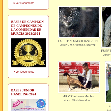
»
Ver Documento
BASES DE CAMPEON
DE CAMPEONES DE
LA COMUNIDAD DE
MURCIA-2023/2024
PUERTO LUMBRERAS 2014
Autor:
Jose Antonio Gutierrez
PUERT
Autor:
»
Ver Documento
BASES JUNIOR
HANDLING 2024
MB 2º Cachorro Macho
Autor:
Miocid Asselborn
EX
Aut