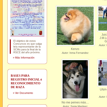
Juic
J.M.L
El objetivo de estos
G
Concursos es que salga
Autor:
le/a representante de la
Kenzo
SCMu para la final de la
RSCE del año próximo.
Autor:
Inma Fernandez
»
Más Información
BASES PARA
REGISTRO INICIAL ó
RECONOCIMIENTO
DE RAZA
UNA
»
Ver Documento
Autor:
No me peines más....
Autor:
Sonia Martinez