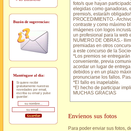
foto/s que hayan participado
elegidas como ganadoras, e
premio/s, estará/n obligado/
PROCEDIMIENTO.- Archivo e
Buzón de sugerencias:
contraste y como máximo bl
imágenes con logos incrust
un profesional para la web 
NUMERO DE OBRAS.- Ilimita
premiadas en otros concurs
a este concurso de la Soci
*Los premios se entregarán
conveniente, previa comuni
acordar un lugar de entrega 
debidos y en un plazo máx
Manténgase al día:
pronunciarse los fallos. Pa
*El fallo es inapelable.
Si quiere recibir
gratuitamente nuestras
*El hecho de participar impl
novedades por email,
MUCHAS GRACIAS
escriba su email y pulse
guardar:
Envíenos sus fotos
Para poder enviar sus fotos, 