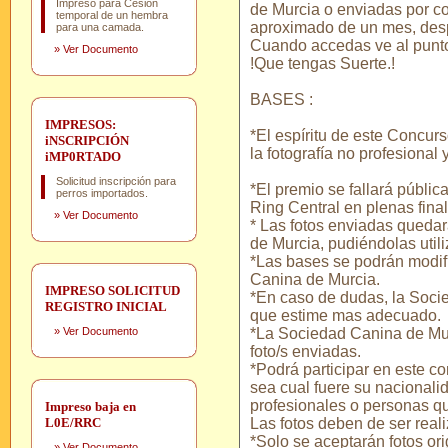
Impreso para Cesión
de Murcia o enviadas por cor
temporal de un hembra
aproximado de un mes, desp
para una camada.
Cuando accedas ve al punt
»
Ver Documento
!Que tengas Suerte.!
BASES :
IMPRESOS:
*El espíritu de este Concurs
iNSCRIPCIÓN
la fotografía no profesional
iMP0RTADO
Solicitud inscripción para
*El premio se fallará públi
perros importados.
Ring Central en plenas fina
»
Ver Documento
* Las fotos enviadas queda
de Murcia, pudiéndolas util
*Las bases se podrán modif
Canina de Murcia.
IMPRESO SOLICITUD
*En caso de dudas, la Soci
REGISTRO INICIAL
que estime mas adecuado.
»
Ver Documento
*La Sociedad Canina de Murc
foto/s enviadas.
*Podrá participar en este c
sea cual fuere su nacionalid
profesionales o personas qu
Impreso baja en
L0E/RRC
Las fotos deben de ser reali
*Solo se aceptarán fotos ori
»
Ver Documento