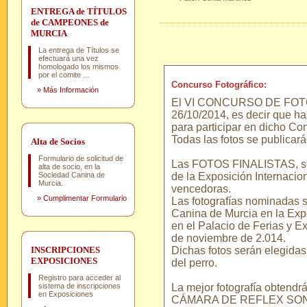
ENTREGA de TÍTULOS
de CAMPEONES de
MURCIA
La entrega de Títulos se
efectuará una vez
homologado los mismos
por el comite ...
Concurso Fotográfico:
»
Más Información
El VI CONCURSO DE FOTOGRA
26/10/2014, es decir que ha
para participar en dicho Co
Todas las fotos se publicar
Alta de Socios
Formulario de solicitud de
Las FOTOS FINALISTAS, se 
alta de socio, en la
Sociedad Canina de
de la Exposición Internacion
Murcia.
vencedoras.
»
Cumplimentar Formulario
Las fotografías nominadas 
Canina de Murcia en la Expo
en el Palacio de Ferias y E
de noviembre de 2.014.
INSCRIPCIONES
Dichas fotos serán elegidas
EXPOSICIONES
del perro.
Registro para acceder al
sistema de inscripciones
La mejor fotografía obte
en Exposiciones
CÁMARA DE REFLEX SON