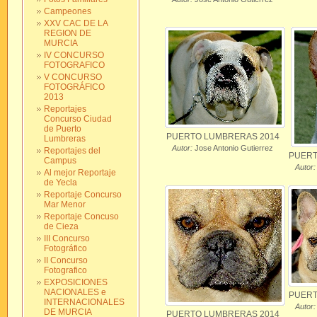
Campeones
XXV CAC DE LA
REGION DE
MURCIA
IV CONCURSO
FOTOGRAFICO
V CONCURSO
FOTOGRÁFICO
2013
Reportajes
Concurso Ciudad
de Puerto
PUERTO LUMBRERAS 2014
Lumbreras
Autor:
Jose Antonio Gutierrez
Reportajes del
PUERT
Campus
Autor:
Al mejor Reportaje
de Yecla
Reportaje Concurso
Mar Menor
Reportaje Concuso
de Cieza
III Concurso
Fotográfico
II Concurso
Fotografico
EXPOSICIONES
NACIONALES e
PUERT
INTERNACIONALES
Autor:
DE MURCIA
PUERTO LUMBRERAS 2014