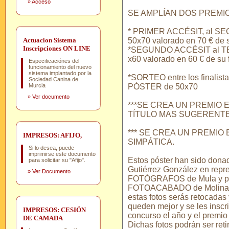
»
Acceso
SE AMPLÍAN DOS PREMIO
* PRIMER ACCÉSIT, al SE
Actuacion Sistema
50x70 valorado en 70 € de s
Inscripciones ON LINE
*SEGUNDO ACCÉSIT al TE
x60 valorado en 60 € de su f
Especificaciónes del
funcionamiento del nuevo
sistema implantado por la
*SORTEO entre los finalista
Sociedad Canina de
Murcia
PÓSTER de 50x70
»
Ver documento
***SE CREA UN PREMIO E
TÍTULO MAS SUGERENTE
*** SE CREA UN PREMIO 
IMPRESOS: AFIJO,
SIMPÁTICA.
Si lo desea, puede
imprimirse este documento
Estos póster han sido dona
para solicitar su "Afijo".
Gutiérrez González en rep
»
Ver Documento
FOTÓGRAFOS de Mula y por
FOTOACABADO de Molina de
estas fotos serás retocadas
queden mejor y se les inscri
IMPRESOS: CESIÓN
concurso el año y el premio
DE CAMADA
Dichas fotos podrán ser ret