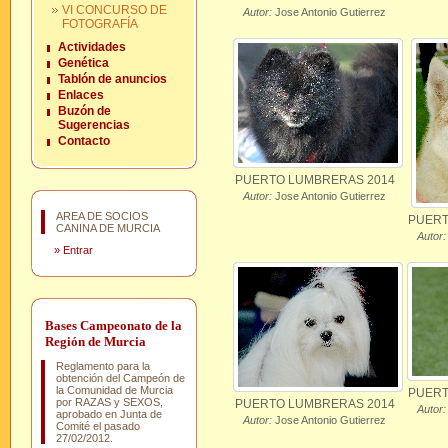
VI CONCURSO DE
Autor:
Jose Antonio Gutierrez
FOTOGRAFÍA
Actividades
Genética
Tablón de anuncios
Enlaces
Buzón de
Sugerencias
Contacto
PUERTO LUMBRERAS 2014
Autor:
Jose Antonio Gutierrez
AREA DE SOCIOS
PUERT
CANINA DE MURCIA
Autor:
»
Entrar
Bases Campeonato de la
Región de Murcia
Reglamento para la
obtención del Campeón de
la Comunidad de Murcia
PUERT
por RAZAS y SEXOS,
PUERTO LUMBRERAS 2014
Autor:
aprobado en Junta de
Autor:
Jose Antonio Gutierrez
Comité el pasado
27/02/2012.