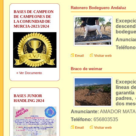
Ratonero Bodeguero Andaluz
BASES DE CAMPEON
DE CAMPEONES DE
Excepcio
LA COMUNIDAD DE
descen
MURCIA-2023/2024
bodegue
Anuncia
Teléfono
Email
Visitar web
Braco de weimar
»
Ver Documento
Excepci
líneas d
garantía
BASES JUNIOR
padres, 
HANDLING 2024
dos mes
Anunciante:
AMADOR MATA
Teléfono:
656803535
Email
Visitar web