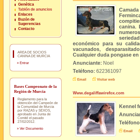
Genética
Tablón de anuncios
Camada 
Enlaces
Fermin
Buzón de
compiti
Sugerencias
canina.
Contacto
numero
seried
económico para su calidad
vacunados, desparasitad
AREA DE SOCIOS
Cualquier duda pongase en
CANINA DE MURCIA
Anunciante:
Noel
»
Entrar
Teléfono:
622361097
Email
Visitar web
Bases Campeonato de la
Región de Murcia
Www.degaliffawirefox.com
Reglamento para la
obtención del Campeón de
Kennel fo
la Comunidad de Murcia
por RAZAS y SEXOS,
Anuncia
aprobado en Junta de
Comité el pasado
27/02/2012.
Teléfono
»
Ver Documento
Email