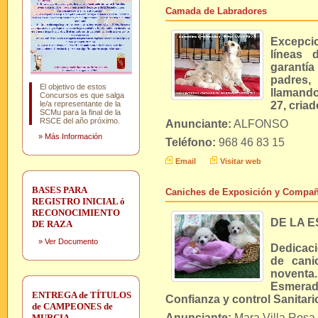
Camada de Labradores
Excepcio
líneas 
garantía
padres
El objetivo de estos
llamando
Concursos es que salga
le/a representante de la
27, criad
SCMu para la final de la
RSCE del año próximo.
Anunciante:
ALFONSO
»
Más Información
Teléfono:
968 46 83 15
Email
Visitar web
BASES PARA
Caniches de Exposición y Compañ
REGISTRO INICIAL ó
RECONOCIMIENTO
DE LA 
DE RAZA
»
Ver Documento
Dedicaci
de cani
noventa.
Esmerad
ENTREGA de TÍTULOS
Confianza y control Sanitari
de CAMPEONES de
Anunciante:
Mara Villa Rosa
MURCIA