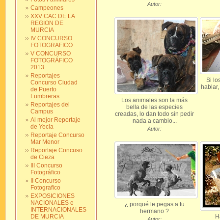
Autor:
Campeones
XXV CAC DE LA
REGION DE
MURCIA
IV CONCURSO
FOTOGRAFICO
V CONCURSO
FOTOGRÁFICO
2013
Reportajes
Si l
Concurso Ciudad
hablar,
de Puerto
Lumbreras
Los animales son la más
Reportajes del
bella de las especies
Campus
creadas, lo dan todo sin pedir
Al mejor Reportaje
nada a cambio...
de Yecla
Autor:
Reportaje Concurso
Mar Menor
Reportaje Concuso
de Cieza
III Concurso
Fotográfico
II Concurso
Fotografico
EXPOSICIONES
NACIONALES e
¿ porqué le pegas a tu
INTERNACIONALES
hermano ?
DE MURCIA
H
Autor: