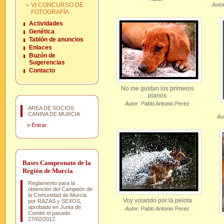
VI CONCURSO DE
Autor
FOTOGRAFÍA
Actividades
Genética
Tablón de anuncios
Enlaces
Buzón de
Sugerencias
Contacto
No me gustan los primeros
planos
Autor:
Pablo Antonio Perez
AREA DE SOCIOS
CANINA DE MURCIA
Au
»
Entrar
Bases Campeonato de la
Región de Murcia
Reglamento para la
obtención del Campeón de
la Comunidad de Murcia
Voy volando por la pelota
por RAZAS y SEXOS,
aprobado en Junta de
Autor:
Pablo Antonio Perez
Comité el pasado
27/02/2012.