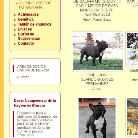
DE GALIFFA MC. GRADY ,,,-
GAELI
VI CONCURSO DE
CAC Y MEJOR DE RAZA
GI
FOTOGRAFÍA
MONOGRAFICA DE
Actividades
TERRIER 2013
Genética
Autor:
Miguel Sanz
Tablón de anuncios
Enlaces
Buzón de
Sugerencias
Contacto
AREA DE SOCIOS
CANINA DE MURCIA
Shelt
ONEL VON
»
Entrar
GLANDORF,GINES
Auto
FERNANDEZ
Autor:
Bases Campeonato de la
Región de Murcia
Reglamento para la
obtención del Campeón de
la Comunidad de Murcia
por RAZAS y SEXOS,
aprobado en Junta de
Comité el pasado
27/02/2012.