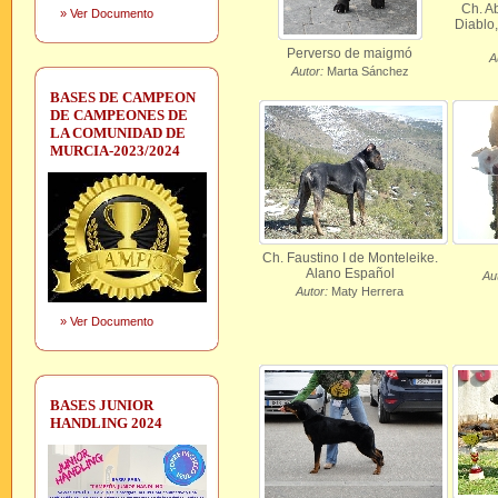
Ch. A
»
Ver Documento
Diablo
Perverso de maigmó
A
Autor:
Marta Sánchez
BASES DE CAMPEON
DE CAMPEONES DE
LA COMUNIDAD DE
MURCIA-2023/2024
Ch. Faustino I de Monteleike.
Alano Español
Au
Autor:
Maty Herrera
»
Ver Documento
BASES JUNIOR
HANDLING 2024