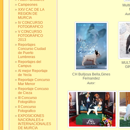
Campeones
Mult
XXV CAC DE LA
REGION DE
Aut
MURCIA
IV CONCURSO
FOTOGRAFICO
V CONCURSO
FOTOGRÁFICO
2013
Reportajes
Concurso Ciudad
de Puerto
Lumbreras
Reportajes del
MULT
Campus
GI
Al mejor Reportaje
CH Bulljoya Bella,Gines
de Yecla
Fernandez
Reportaje Concurso
Autor:
Mar Menor
Reportaje Concuso
de Cieza
III Concurso
Fotográfico
II Concurso
Fotografico
EXPOSICIONES
NACIONALES e
INTERNACIONALES
DE MURCIA