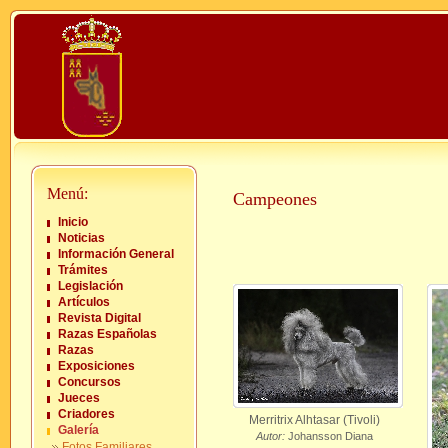
Menú:
Campeones
Inicio
Noticias
Información General
Trámites
Legislación
Artículos
Revista Digital
Razas Españolas
Razas
Exposiciones
Concursos
Jueces
Criadores
Merritrix Alhtasar (Tivoli)
Galería
Autor:
Johansson Diana
Fotos Familiares