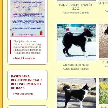
Multi C
CAMPEONA DE ESPAÑA
2.011
Au
Autor:
Alfonso Castells
El objetivo de estos
Concursos es que salga
le/a representante de la
SCMu para la final de la
RSCE del año próximo.
»
Más Información
Ch.
Ch.Suopellon Nalle
Au
Autor:
Tatiana Pajares
BASES PARA
REGISTRO INICIAL ó
RECONOCIMIENTO
DE RAZA
»
Ver Documento
Multi