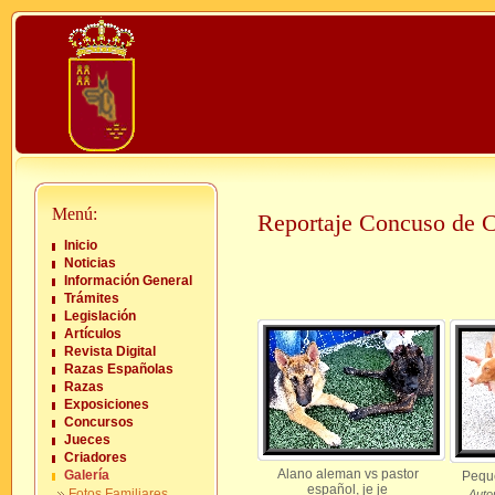
Menú:
Reportaje Concuso de C
Inicio
Noticias
Información General
Trámites
Legislación
Artículos
Revista Digital
Razas Españolas
Razas
Exposiciones
Concursos
Jueces
Criadores
Alano aleman vs pastor
Galería
Pequ
español, je je
Fotos Familiares
Autor