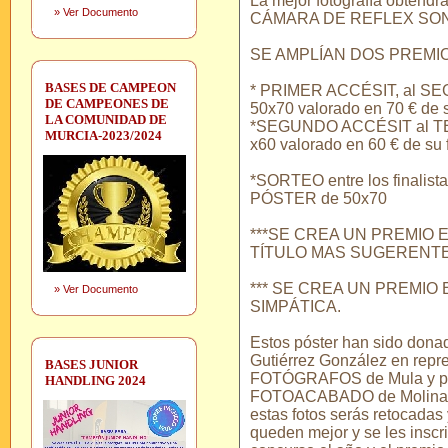
La mejor fotografía obte
»
Ver Documento
CÁMARA DE REFLEX SON
SE AMPLÍAN DOS PREMIO
BASES DE CAMPEON
* PRIMER ACCÉSIT, al SE
DE CAMPEONES DE
50x70 valorado en 70 € de s
LA COMUNIDAD DE
*SEGUNDO ACCÉSIT al TE
MURCIA-2023/2024
x60 valorado en 60 € de su f
*SORTEO entre los finalista
PÓSTER de 50x70
***SE CREA UN PREMIO E
TÍTULO MAS SUGERENTE
*** SE CREA UN PREMIO 
»
Ver Documento
SIMPÁTICA.
Estos póster han sido dona
Gutiérrez González en rep
BASES JUNIOR
FOTÓGRAFOS de Mula y por
HANDLING 2024
FOTOACABADO de Molina de
estas fotos serás retocadas
queden mejor y se les inscri