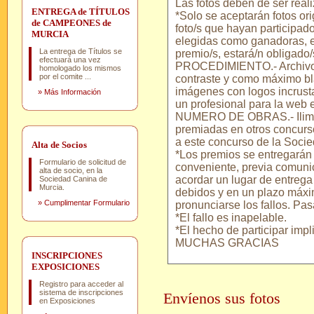
Las fotos deben de ser reali
ENTREGA de TÍTULOS
*Solo se aceptarán fotos ori
de CAMPEONES de
foto/s que hayan participado
MURCIA
elegidas como ganadoras, e
La entrega de Títulos se
premio/s, estará/n obligado/
efectuará una vez
PROCEDIMIENTO.- Archivo e
homologado los mismos
por el comite ...
contraste y como máximo bl
imágenes con logos incrust
»
Más Información
un profesional para la web 
NUMERO DE OBRAS.- Ilimita
premiadas en otros concurs
a este concurso de la Soci
Alta de Socios
*Los premios se entregarán
Formulario de solicitud de
conveniente, previa comuni
alta de socio, en la
acordar un lugar de entrega 
Sociedad Canina de
Murcia.
debidos y en un plazo máx
»
Cumplimentar Formulario
pronunciarse los fallos. Pa
*El fallo es inapelable.
*El hecho de participar impl
MUCHAS GRACIAS
INSCRIPCIONES
EXPOSICIONES
Registro para acceder al
sistema de inscripciones
Envíenos sus fotos
en Exposiciones