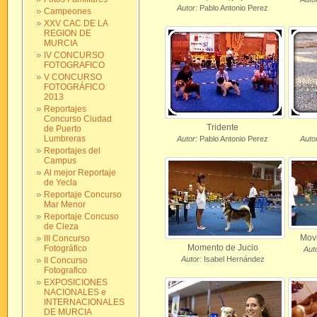
Autor:
Pablo Antonio Perez
Campeones
XXV CAC DE LA
REGION DE
MURCIA
IV CONCURSO
FOTOGRAFICO
V CONCURSO
FOTOGRÁFICO
2013
Reportajes
Concurso Ciudad
Tridente
de Puerto
Lumbreras
Autor:
Pablo Antonio Perez
Autor
Reportajes del
Campus
Al mejor Reportaje
de Yecla
Reportaje Concurso
Mar Menor
Reportaje Concuso
de Cieza
Mov
III Concurso
Momento de Jucio
Fotográfico
Aut
Autor:
Isabel Hernández
II Concurso
Fotografico
EXPOSICIONES
NACIONALES e
INTERNACIONALES
DE MURCIA