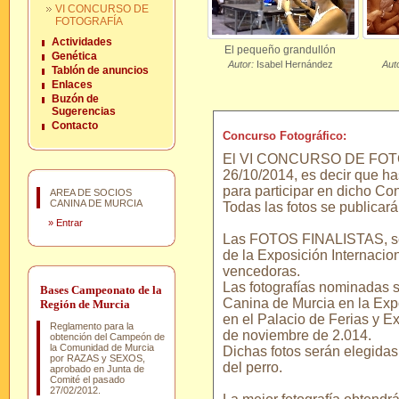
VI CONCURSO DE
FOTOGRAFÍA
Actividades
El pequeño grandullón
Genética
Autor:
Isabel Hernández
Aut
Tablón de anuncios
Enlaces
Buzón de
Sugerencias
Contacto
Concurso Fotográfico:
El VI CONCURSO DE FOTOGRA
26/10/2014, es decir que ha
para participar en dicho Co
AREA DE SOCIOS
CANINA DE MURCIA
Todas las fotos se publicar
»
Entrar
Las FOTOS FINALISTAS, se 
de la Exposición Internacion
vencedoras.
Las fotografías nominadas 
Bases Campeonato de la
Canina de Murcia en la Expo
Región de Murcia
en el Palacio de Ferias y E
Reglamento para la
de noviembre de 2.014.
obtención del Campeón de
la Comunidad de Murcia
Dichas fotos serán elegidas
por RAZAS y SEXOS,
del perro.
aprobado en Junta de
Comité el pasado
27/02/2012.