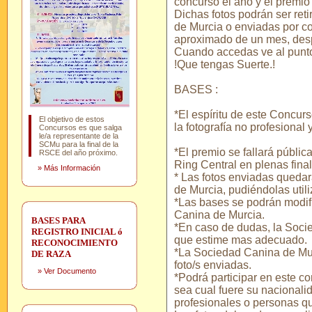
concurso el año y el premio
Dichas fotos podrán ser ret
de Murcia o enviadas por cor
aproximado de un mes, desp
Cuando accedas ve al punt
!Que tengas Suerte.!
BASES :
*El espíritu de este Concurs
El objetivo de estos
la fotografía no profesional
Concursos es que salga
le/a representante de la
SCMu para la final de la
*El premio se fallará públi
RSCE del año próximo.
Ring Central en plenas fina
»
Más Información
* Las fotos enviadas queda
de Murcia, pudiéndolas util
*Las bases se podrán modif
Canina de Murcia.
BASES PARA
*En caso de dudas, la Soci
REGISTRO INICIAL ó
que estime mas adecuado.
RECONOCIMIENTO
*La Sociedad Canina de Murc
DE RAZA
foto/s enviadas.
»
Ver Documento
*Podrá participar en este c
sea cual fuere su nacionalid
profesionales o personas qu