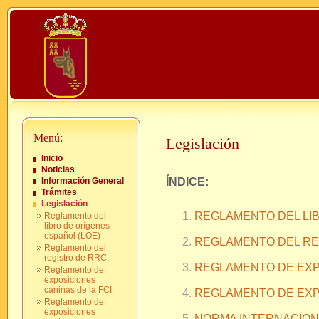
Menú:
Legislación
Inicio
Noticias
Información General
ÍNDICE:
Trámites
Legislación
REGLAMENTO DEL LIB
Reglamento del
libro de orígenes
español (LOE)
REGLAMENTO DEL RE
Reglamento del
registro de RRC
REGLAMENTO DE EXPO
Reglamento de
exposiciones
caninas de la FCI
REGLAMENTO DE EXP
Reglamento de
exposiciones
NORMA INTERNACION