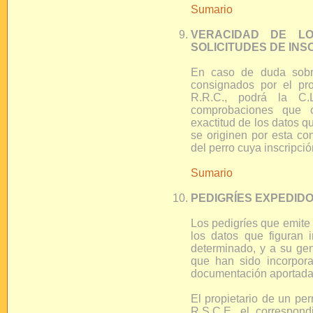
Sumario
VERACIDAD DE L
SOLICITUDES DE INSC
En caso de duda sobre
consignados por el prop
R.R.C., podrá la C.L
comprobaciones que c
exactitud de los datos q
se originen por esta co
del perro cuya inscripción
Sumario
PEDIGRÍES EXPEDIDOS
Los pedigríes que emite 
los datos que figuran i
determinado, y a su gen
que han sido incorpora
documentación aportada po
El propietario de un perr
R.S.C.E. el correspondi