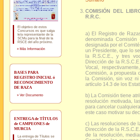
COMISIÓN DEL LIBRO
R.R.C.
El objetivo de estos
Concursos es que salga
a) El Registro de Raza
le/a representante de la
SCMu para la final de la
denominada Comisión d
RSCE del año próximo.
designada por el Comité
»
Más Información
un Presidente, que lo se
la R.S.C.E., y tres v
Dirección de la R.S.C.E.
Vocal, respectivamente
BASES PARA
Comisión, a propuesta d
REGISTRO INICIAL ó
la Comisión, sin voz ni
RECONOCIMIENTO
artículo 14.3 de los Esta
DE RAZA
b) La Comisión tiene atr
»
Ver Documento
resolución motivada, las
para cancelar cualquiera
este caso motivar su dec
ENTREGA de TÍTULOS
c) Las resoluciones de l
de CAMPEONES de
MURCIA
Dirección de la R.S.C.E.
de la resolución, media
La entrega de Títulos se