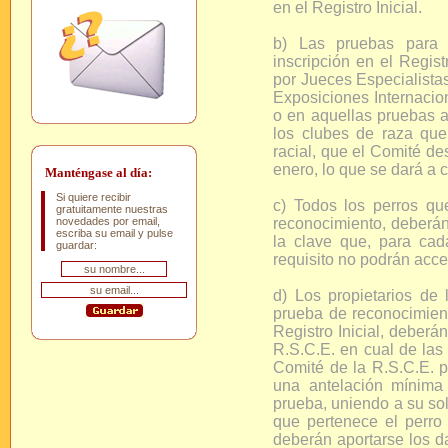
en el Registro Inicial.
b) Las pruebas para 
inscripción en el Regist
por Jueces Especialista
Exposiciones Internacion
o en aquellas pruebas a
los clubes de raza que
racial, que el Comité d
enero, lo que se dará a 
Manténgase al día:
Si quiere recibir
c) Todos los perros q
gratuitamente nuestras
novedades por email,
reconocimiento, deberán 
escriba su email y pulse
la clave que, para cad
guardar:
requisito no podrán acced
d) Los propietarios de
prueba de reconocimiento
Registro Inicial, deberá
R.S.C.E. en cual de las
Comité de la R.S.C.E. p
una antelación mínima
prueba, uniendo a su sol
que pertenece el perro
deberán aportarse los da