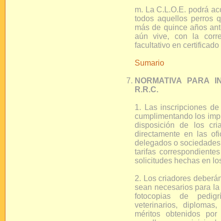
m. La C.L.O.E. podrá aco
todos aquellos perros 
más de quince años ante
aún vive, con la corr
facultativo en certificado 
Sumario
NORMATIVA PARA I
R.R.C.
1. Las inscripciones de
cumplimentando los impre
disposición de los cri
directamente en las ofi
delegados o sociedades 
tarifas correspondientes
solicitudes hechas en los
2. Los criadores deberá
sean necesarios para la 
fotocopias de pedigrí
veterinarios, diplomas,
méritos obtenidos por