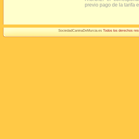
previo pago de la tarifa 
SociedadCaninaDeMurcia.es
Todos los derechos r