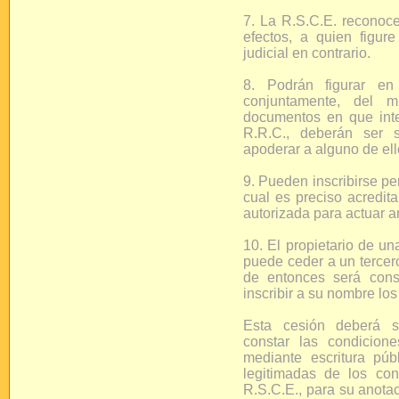
7. La R.S.C.E. reconoce
efectos, a quien figur
judicial en contrario.
8. Podrán figurar en 
conjuntamente, del 
documentos en que inte
R.R.C., deberán ser s
apoderar a alguno de el
9. Pueden inscribirse pe
cual es preciso acredit
autorizada para actuar a
10. El propietario de un
puede ceder a un tercer
de entonces será cons
inscribir a su nombre lo
Esta cesión deberá s
constar las condicion
mediante escritura pú
legitimadas de los con
R.S.C.E., para su anota