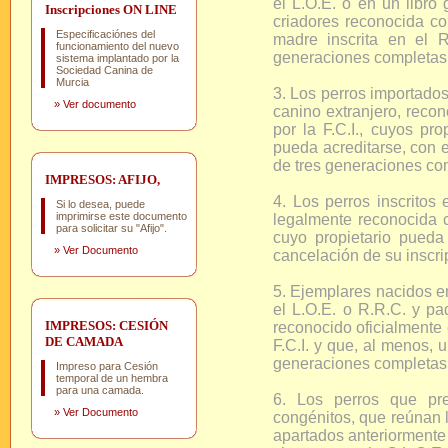
el L.O.E. o en un libro
Inscripciones ON LINE
criadores reconocida c
Especificaciónes del
madre inscrita en el
funcionamiento del nuevo
generaciones completas
sistema implantado por la
Sociedad Canina de
Murcia
3. Los perros importados
»
Ver documento
canino extranjero, recon
por la F.C.I., cuyos pr
pueda acreditarse, con e
de tres generaciones co
IMPRESOS: AFIJO,
4. Los perros inscritos
Si lo desea, puede
imprimirse este documento
legalmente reconocida 
para solicitar su "Afijo".
cuyo propietario pueda 
»
Ver Documento
cancelación de su inscri
5. Ejemplares nacidos e
el L.O.E. o R.R.C. y pa
IMPRESOS: CESIÓN
reconocido oficialmente 
DE CAMADA
F.C.I. y que, al menos,
generaciones completas
Impreso para Cesión
temporal de un hembra
para una camada.
6. Los perros que pre
»
Ver Documento
congénitos, que reúnan 
apartados anteriormente