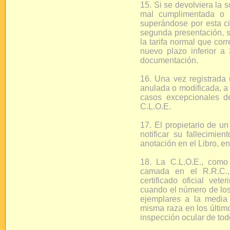
15. Si se devolviera la s
mal cumplimentada o p
superándose por esta ci
segunda presentación, su
la tarifa normal que cor
nuevo plazo inferior a 
documentación.
16. Una vez registrada 
anulada o modificada, a 
casos excepcionales d
C.L.O.E.
17. El propietario de un
notificar su fallecimie
anotación en el Libro, e
18. La C.L.O.E., como 
camada en el R.R.C.,
certificado oficial vet
cuando el número de lo
ejemplares a la media
misma raza en los últim
inspección ocular de tod