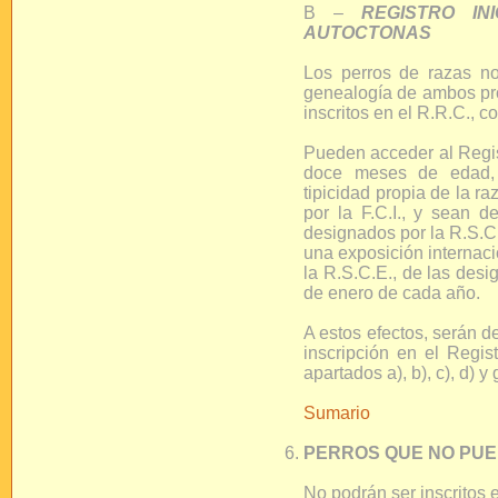
B –
REGISTRO I
AUTOCTONAS
Los perros de razas n
genealogía de ambos pro
inscritos en el R.R.C., c
Pueden acceder al Regis
doce meses de edad, m
tipicidad propia de la r
por la F.C.I., y sean 
designados por la R.S.C
una exposición internaci
la R.S.C.E., de las des
de enero de cada año.
A estos efectos, serán d
inscripción en el Regis
apartados a), b), c), d) y 
Sumario
PERROS QUE NO PUED
No podrán ser inscritos e