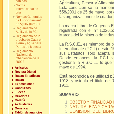
caninas
Agricultura, Pesca y Aliment
Norma
Esta condición se ha manteni
Internacional de
558/2001 de 25 de mayo, por e
cría
las organizaciones de criadore
Normas Generales
de Funcionamiento
de Agility (RSCE)
La marca Libro de Orígenes Es
Reglamento de
registrada con el nº 1.026.
Agility de la FCI
Marcas del Ministerio de Indus
Reglamento de la
prueba de Caza en
Tierra y Agua para
La R.S.C.E., es miembro de p
Perros de Muestra
Internationale (F.C.I.) desde 
Reglamento
sus Estatutos, sólo acepta l
Nacional de
Desde entonces, la F.C.I. 
Obediencia de la
RSCE
gestiona la R.S.C.E., lo que 
mayo de 1994.
Artículos
Revista Digital
Razas Españolas
Está reconocida de utilidad p
Razas
1918; y ostenta el título de
Exposiciones
1911.
Concursos
Jueces
SUMARIO
Criadores
Galería
OBJETO Y FINALIDAD 
Actividades
NATURALEZA Y CARAC
Genética
COMISIÓN DEL LIBRO
Tablón de anuncios