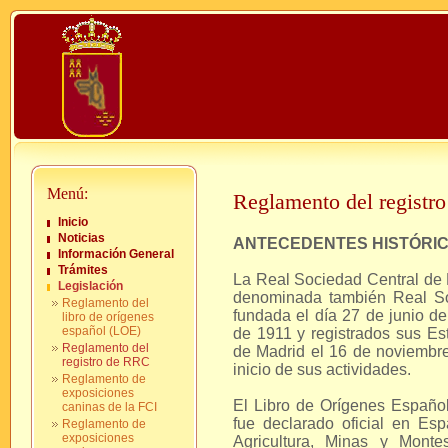
Menú:
Reglamento del registr
Inicio
Noticias
ANTECEDENTES HISTÓRI
Información General
Trámites
La Real Sociedad Central de
Legislación
denominada también Real So
Reglamento del
fundada el día 27 de junio de
libro de orígenes
español (LOE)
de 1911 y registrados sus Es
Reglamento del
de Madrid el 16 de noviembre
registro de RRC
inicio de sus actividades.
Reglamento de
exposiciones
El Libro de Orígenes Español 
caninas de la FCI
fue declarado oficial en Es
Reglamento de
exposiciones
Agricultura, Minas y Monte