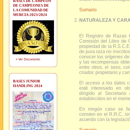
BASES DE CAMPEON
DE CAMPEONES DE
Sumario
LA COMUNIDAD DE
MURCIA-2023/2024
NATURALEZA Y CARAC
El Registro de Razas 
Comisión del Libro de O
propiedad de la R.S.C.E.
de pura raza no inscritos 
conocer los orígenes de
»
Ver Documento
y las recompensas obten
entre otros, el sexo, co
criador, propietario y ca
BASES JUNIOR
El acceso a los datos c
HANDLING 2024
esté interesado en ob
dirigido al Secretari
establecidos en el momen
En ningún caso se fac
consten en el R.R.C. sin
acuerdo con la legislaci
Sumario