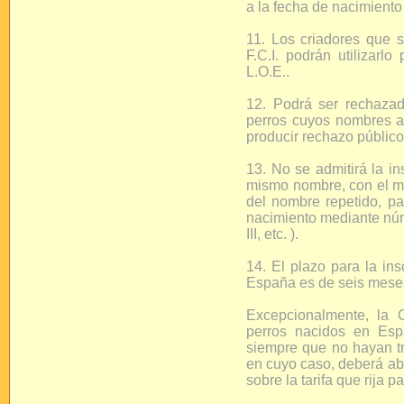
a la fecha de nacimiento
11. Los criadores que s
F.C.I. podrán utilizarl
L.O.E..
12. Podrá ser rechazad
perros cuyos nombres a
producir rechazo público 
13. No se admitirá la in
mismo nombre, con el mi
del nombre repetido, pa
nacimiento mediante núme
III, etc. ).
14. El plazo para la in
España es de seis meses
Excepcionalmente, la C
perros nacidos en Es
siempre que no hayan t
en cuyo caso, deberá ab
sobre la tarifa que rija 