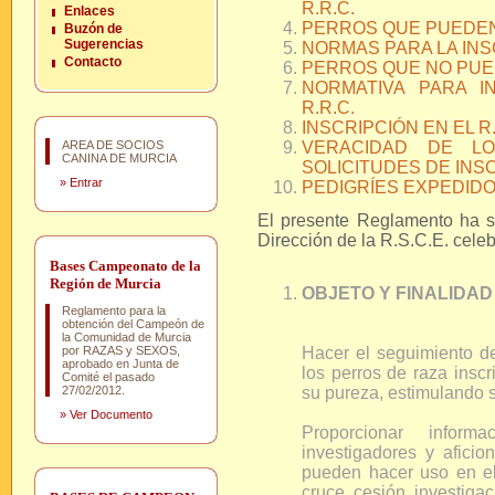
R.R.C.
Enlaces
PERROS QUE PUEDEN 
Buzón de
Sugerencias
NORMAS PARA LA INS
Contacto
PERROS QUE NO PUED
NORMATIVA PARA I
R.R.C.
INSCRIPCIÓN EN EL 
AREA DE SOCIOS
VERACIDAD DE L
CANINA DE MURCIA
SOLICITUDES DE INSC
»
Entrar
PEDIGRÍES EXPEDIDOS
El presente Reglamento ha s
Dirección de la R.S.C.E. cele
Bases Campeonato de la
Región de Murcia
OBJETO Y FINALIDAD 
Reglamento para la
obtención del Campeón de
la Comunidad de Murcia
por RAZAS y SEXOS,
Hacer el seguimiento de
aprobado en Junta de
los perros de raza inscr
Comité el pasado
27/02/2012.
su pureza, estimulando 
»
Ver Documento
Proporcionar inform
investigadores y aficio
pueden hacer uso en el 
cruce, cesión, investigac