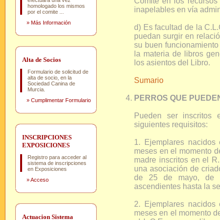
Comité en los recursos 
efectuará una vez
homologado los mismos
inapelables en vía admini
por el comite ...
»
Más Información
d) Es facultad de la C.L
puedan surgir en relació
su buen funcionamiento 
la materia de libros gen
Alta de Socios
los asientos del Libro.
Formulario de solicitud de
alta de socio, en la
Sumario
Sociedad Canina de
Murcia.
PERROS QUE PUEDEN 
»
Cumplimentar Formulario
Pueden ser inscritos 
siguientes requisitos:
INSCRIPCIONES
1. Ejemplares nacido
EXPOSICIONES
meses en el momento de s
Registro para acceder al
madre inscritos en el R
sistema de inscripciones
una asociación de criad
en Exposiciones
de 25 de mayo, de l
»
Acceso
ascendientes hasta la s
2. Ejemplares nacido
meses en el momento de s
Actuacion Sistema