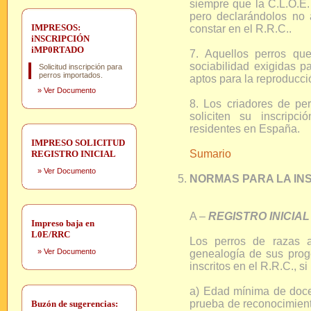
siempre que la C.L.O.E. 
pero declarándolos no 
IMPRESOS:
constar en el R.R.C..
iNSCRIPCIÓN
iMP0RTADO
7. Aquellos perros qu
sociabilidad exigidas p
Solicitud inscripción para
perros importados.
aptos para la reproducció
»
Ver Documento
8. Los criadores de p
soliciten su inscripc
residentes en España.
IMPRESO SOLICITUD
Sumario
REGISTRO INICIAL
»
Ver Documento
NORMAS PARA LA INS
A –
REGISTRO INICIA
Impreso baja en
L0E/RRC
Los perros de razas 
»
Ver Documento
genealogía de sus proge
inscritos en el R.R.C., si
a) Edad mínima de doce
prueba de reconocimiento
Buzón de sugerencias: