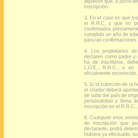
aquellos que, a juicio d
inscripción.
3. En el caso en que lo
el R.R.C. y que no pr
confirmados previamente
cumplido un año de edad
para las confirmaciones.
4. Los propietarios d
declaren como padre y 
ha de inscribirse, debe
L.O.E., R.R.C., o en 
oficialmente reconocido,
5. Si la cubrición de la 
el criador deberá aportar
de salto del país de ori
personalidad y firma de
inscripción en el R.R.C
6. Cualquier error, enmi
de inscripción que pu
declarante, podrá determ
hubiera ya efectuado, su