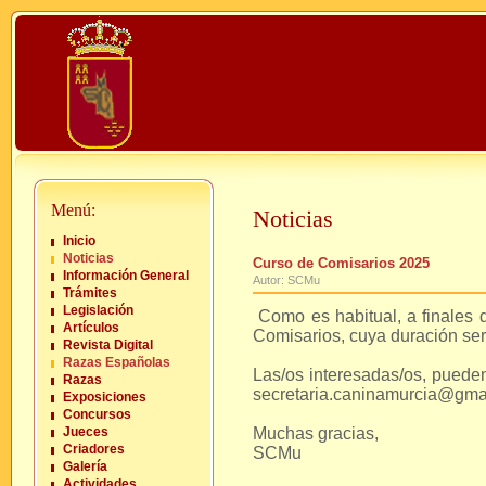
Menú:
Noticias
Inicio
Noticias
Curso de Comisarios 2025
Información General
Autor: SCMu
Trámites
Legislación
Como es habitual, a finales 
Artículos
Comisarios, cuya duración ser
Revista Digital
Razas Españolas
Las/os interesadas/os, pueden
Razas
secretaria.caninamurcia@gma
Exposiciones
Concursos
Jueces
Muchas gracias,
Criadores
SCMu
Galería
Actividades