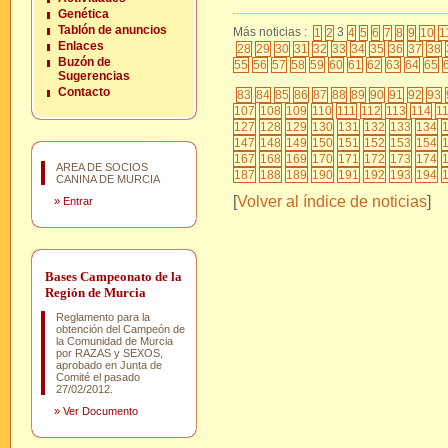
Genética
Tablón de anuncios
Más noticias :
3
1
2
4
5
6
7
8
9
10
1
Enlaces
28
29
30
31
32
33
34
35
36
37
38
Buzón de
55
56
57
58
59
60
61
62
63
64
65
Sugerencias
Contacto
83
84
85
86
87
88
89
90
91
92
93
107
108
109
110
111
112
113
114
1
127
128
129
130
131
132
133
134
147
148
149
150
151
152
153
154
167
168
169
170
171
172
173
174
AREA DE SOCIOS
187
188
189
190
191
192
193
194
CANINA DE MURCIA
[
Volver al índice de noticias
]
»
Entrar
Bases Campeonato de la
Región de Murcia
Reglamento para la
obtención del Campeón de
la Comunidad de Murcia
por RAZAS y SEXOS,
aprobado en Junta de
Comité el pasado
27/02/2012.
»
Ver Documento