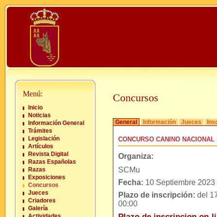
Menú:
Concursos
Inicio
Noticias
General
Información
Jueces
Ins
Información General
Trámites
Legislación
CONCURSO CANINO NACIONAL
Artículos
Revista Digital
Organiza:
Razas Españolas
SCMu
Razas
Exposiciones
Fecha:
10 Septiembre 2023
Concursos
Jueces
Plazo de inscripción:
del 17
Criadores
00:00
Galería
Plazo de inscripcion on-li
Actividades