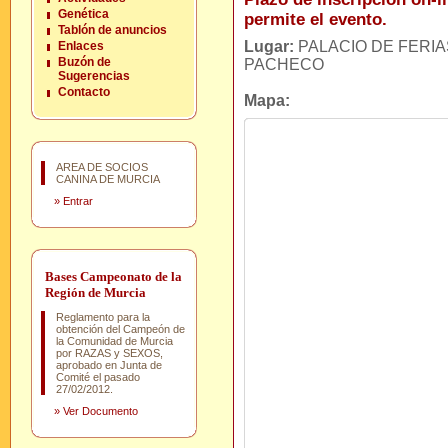
Genética
permite el evento.
Tablón de anuncios
Lugar:
PALACIO DE FERIA
Enlaces
Buzón de
PACHECO
Sugerencias
Contacto
Mapa:
AREA DE SOCIOS
CANINA DE MURCIA
»
Entrar
Bases Campeonato de la
Región de Murcia
Reglamento para la
obtención del Campeón de
la Comunidad de Murcia
por RAZAS y SEXOS,
aprobado en Junta de
Comité el pasado
27/02/2012.
»
Ver Documento