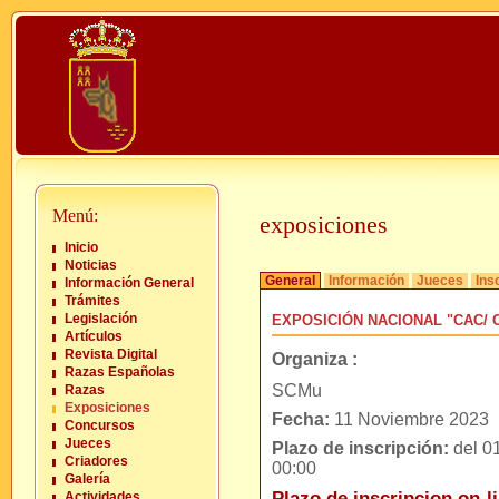
Menú:
exposiciones
Inicio
Noticias
General
Información
Jueces
Ins
Información General
Trámites
Legislación
EXPOSICIÓN NACIONAL "CAC/ 
Artículos
Revista Digital
Organiza :
Razas Españolas
SCMu
Razas
Exposiciones
Fecha:
11 Noviembre 2023
Concursos
Jueces
Plazo de inscripción:
del 01
Criadores
00:00
Galería
Plazo de inscripcion on-li
Actividades