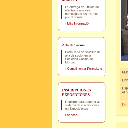
La entrega de Títulos se
efectuará una vez
homologado los mismos
por el comite ...
»
Más Información
Alta de Socios
Formulario de solicitud de
alta de socio, en la
Sociedad Canina de
Murcia.
»
Cumplimentar Formulario
Muc
Enh
Esp
INSCRIPCIONES
el 
EXPOSICIONES
Registro para acceder al
Dis
sistema de inscripciones
en Exposiciones
»
Acceso