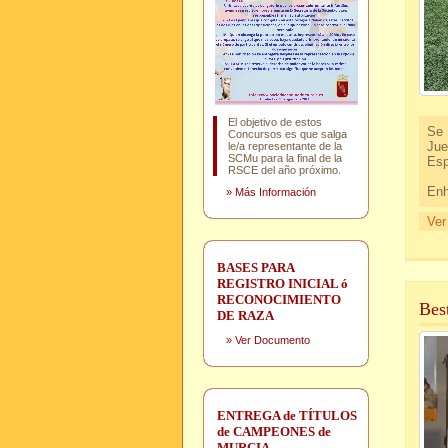
El objetivo de estos
Se 
Concursos es que salga
Jue
le/a representante de la
SCMu para la final de la
Esp
RSCE del año próximo.
Enh
»
Más Información
Ver
BASES PARA
REGISTRO INICIAL ó
RECONOCIMIENTO
Bes
DE RAZA
»
Ver Documento
ENTREGA de TÍTULOS
de CAMPEONES de
MURCIA