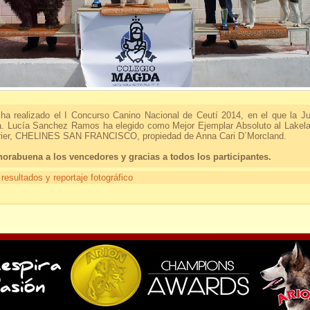
ha realizado el I Concurso Canino Nacional de Ceutí 2014, en el que la J
. Lucía Sanchez Ramos ha elegido como Mejor Ejemplar Absoluto al Lakel
rier, CHELINES SAN FRANCISCO, propiedad de Anna Cari D´Morcland.
orabuena a los vencedores y gracias a todos los participantes.
 resultados y reportaje fotográfico