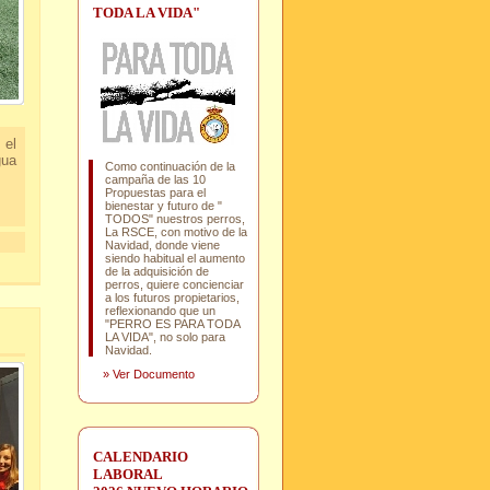
TODA LA VIDA"
 el
gua
Como continuación de la
campaña de las 10
Propuestas para el
bienestar y futuro de "
TODOS" nuestros perros,
La RSCE, con motivo de la
Navidad, donde viene
siendo habitual el aumento
de la adquisición de
perros, quiere concienciar
a los futuros propietarios,
reflexionando que un
"PERRO ES PARA TODA
LA VIDA", no solo para
Navidad.
»
Ver Documento
CALENDARIO
LABORAL