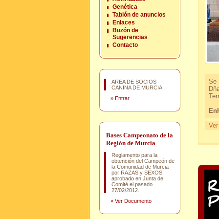
Genética
Tablón de anuncios
Enlaces
Buzón de
Sugerencias
Contacto
Se 
AREA DE SOCIOS
CANINA DE MURCIA
Dña
Ter
»
Entrar
Enh
Ver
Bases Campeonato de la
Región de Murcia
Reglamento para la
obtención del Campeón de
la Comunidad de Murcia
por RAZAS y SEXOS,
aprobado en Junta de
Comité el pasado
27/02/2012.
»
Ver Documento