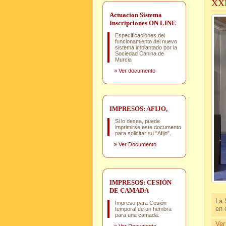
XX
Actuacion Sistema
Inscripciones ON LINE
Especificaciónes del
funcionamiento del nuevo
sistema implantado por la
Sociedad Canina de
Murcia
»
Ver documento
IMPRESOS: AFIJO,
Si lo desea, puede
imprimirse este documento
para solicitar su "Afijo".
»
Ver Documento
IMPRESOS: CESIÓN
DE CAMADA
La 
Impreso para Cesión
en 
temporal de un hembra
para una camada.
Ver