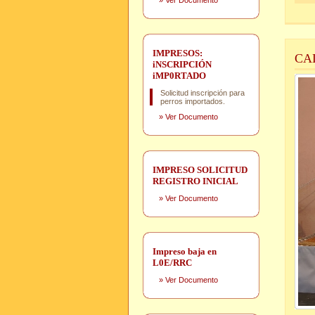
»
Ver Documento
IMPRESOS:
CA
iNSCRIPCIÓN
iMP0RTADO
Solicitud inscripción para
perros importados.
»
Ver Documento
IMPRESO SOLICITUD
REGISTRO INICIAL
»
Ver Documento
Impreso baja en
L0E/RRC
»
Ver Documento