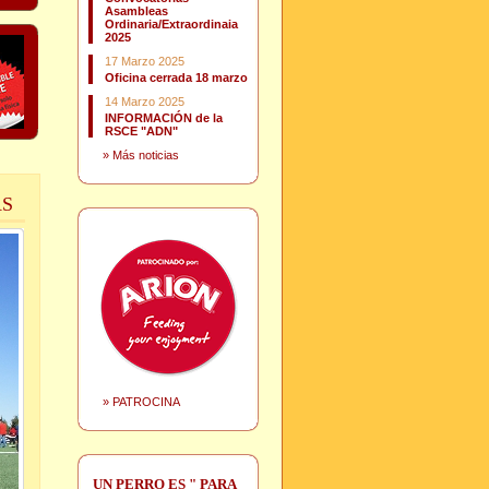
Asambleas
Ordinaria/Extraordinaia
2025
17 Marzo 2025
Oficina cerrada 18 marzo
14 Marzo 2025
INFORMACIÓN de la
RSCE "ADN"
»
Más noticias
AS
»
PATROCINA
UN PERRO ES " PARA