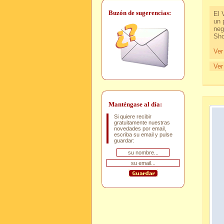
Buzón de sugerencias:
El 
un 
neg
Sho
Ver
Ver
Manténgase al día:
Si quiere recibir
gratuitamente nuestras
novedades por email,
escriba su email y pulse
guardar: