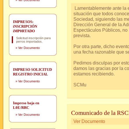
»
Ver Documento
Lamentablemente ante la ev
situación que todos conoc
Sociedad, siguiendo las me
IMPRESOS:
Dirección General de la Adm
iNSCRIPCIÓN
Espectáculos Públicos, no 
iMP0RTADO
prevista.
Solicitud inscripción para
perros importados.
Por otra parte, dicho eve
»
Ver Documento
una fecha razonable que se
Pedimos disculpas por est
damos las gracias por la c
IMPRESO SOLICITUD
estamos recibiendo.
REGISTRO INICIAL
»
Ver Documento
SCMu
Impreso baja en
L0E/RRC
Comunicado de la R
»
Ver Documento
Ver Documento