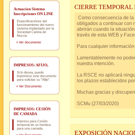
CIERRE TEMPORAL 
Actuacion Sistema
Inscripciones ON LINE
Como consecuencia de la 
Especificaciónes del
obligados a continuar con n
funcionamiento del nuevo
abrirán cuando la situació
sistema implantado por la
Sociedad Canina de
través de esta WEB y Face
Murcia
»
Ver documento
Para cualquier informació
Lamentablemente no podemo
nuestra intención.
IMPRESOS: AFIJO,
Si lo desea, puede
La RSCE no aplicará ningu
imprimirse este documento
para solicitar su "Afijo".
los plazos establecidos por 
»
Ver Documento
Muchas gracias y discupen
SCMu (27/03/2020)
IMPRESOS: CESIÓN
DE CAMADA
Impreso para Cesión
temporal de un hembra
para una camada.
EXPOSICIÓN NACIO