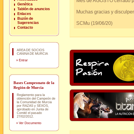
Mes de AGOSTO cerrado po
Genética
Tablón de anuncios
Muchas gracias y disculpen
Enlaces
Buzón de
SCMu (19/06/20)
Sugerencias
Contacto
AREA DE SOCIOS
CANINA DE MURCIA
»
Entrar
Bases Campeonato de la
Región de Murcia
Reglamento para la
obtención del Campeón de
la Comunidad de Murcia
por RAZAS y SEXOS,
aprobado en Junta de
Comité el pasado
27/02/2012.
»
Ver Documento