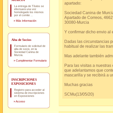
apartado:
La entrega de Títulos se
efectuará una vez
Sociedad Ca
homologado los mismos
por el comite ...
Apartado de
»
Más Información
30080-Murcia
Y confirmar dicho envio a
Alta de Socios
Dadas las circunstancias p
habitual de realizar las tra
Formulario de solicitud de
alta de socio, en la
Sociedad Canina de
Murcia.
Mas adelante también admit
»
Cumplimentar Formulario
Para las visitas a nuestras
que adelantamos que conte
mascarilla y se recibirá a u
INSCRIPCIONES
EXPOSICIONES
Muchas gracias
Registro para acceder al
sistema de inscripciones
SCMu(13/05/20)
en Exposiciones
»
Acceso