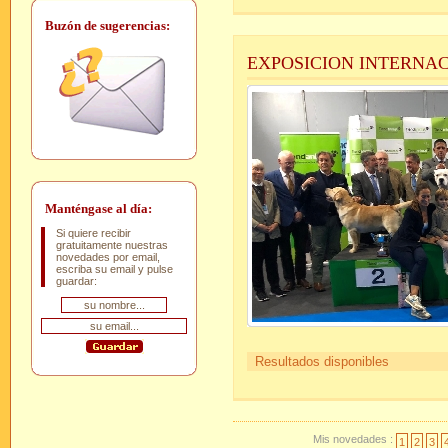
Buzón de sugerencias:
EXPOSICION INTERNAC
Manténgase al día:
Si quiere recibir
gratuitamente nuestras
novedades por email,
escriba su email y pulse
guardar:
Resultados disponibles
Mis novedades :
1
2
3