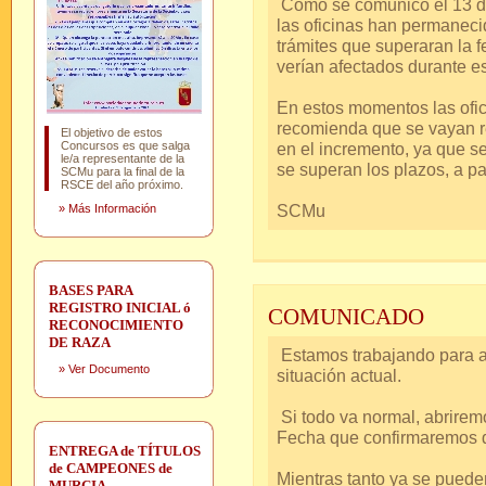
Como se comunicó el 13 de
las oficinas han permaneci
trámites que superaran la f
verían afectados durante e
En estos momentos las ofici
recomienda que se vayan re
El objetivo de estos
Concursos es que salga
en el incremento, ya que se
le/a representante de la
se superan los plazos, a par
SCMu para la final de la
RSCE del año próximo.
SCMu
»
Más Información
BASES PARA
REGISTRO INICIAL ó
COMUNICADO
RECONOCIMIENTO
DE RAZA
Estamos trabajando para ac
»
Ver Documento
situación actual.
Si todo va normal, abriremo
Fecha que confirmaremos d
ENTREGA de TÍTULOS
de CAMPEONES de
Mientras tanto ya se pueden
MURCIA