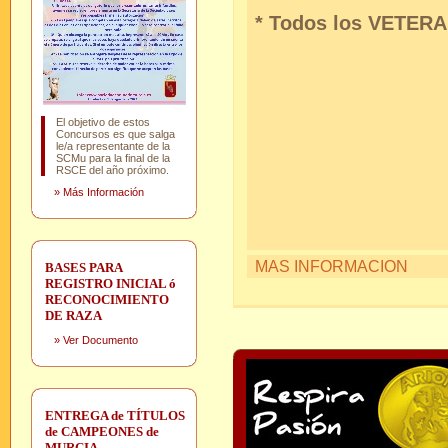
* Todos los VETERA
El objetivo de estos
Concursos es que salga
le/a representante de la
SCMu para la final de la
RSCE del año próximo.
»
Más Información
MAS INFORMACION
BASES PARA
REGISTRO INICIAL ó
RECONOCIMIENTO
DE RAZA
»
Ver Documento
ENTREGA de TÍTULOS
de CAMPEONES de
MURCIA