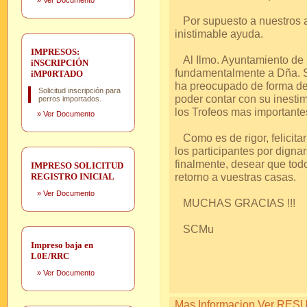
»
Ver Documento
Por supuesto a nuestros a
inistimable ayuda.
IMPRESOS:
Al Ilmo. Ayuntamiento de 
iNSCRIPCIÓN
fundamentalmente a Dña. Si
iMP0RTADO
ha preocupado de forma de
Solicitud inscripción para
poder contar con su inesti
perros importados.
los Trofeos mas importante
»
Ver Documento
Como es de rigor, felicitar
los participantes por dignar
finalmente, desear que tod
IMPRESO SOLICITUD
retorno a vuestras casas.
REGISTRO INICIAL
»
Ver Documento
MUCHAS GRACIAS !!!
SCMu
Impreso baja en
L0E/RRC
»
Ver Documento
Mas Informacion Ver RESUL