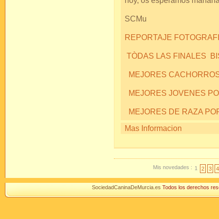
hoy, os esperamos mañan
SCMu
REPORTAJE FOTOGRAFIC
TÒDAS LAS FINALES B
MEJORES CACHORROS
MEJORES JOVENES P
MEJORES DE RAZA PO
Mas Informacion
Mis novedades :
1
2
3
4
SociedadCaninaDeMurcia.es
Todos los derechos r