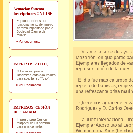
Actuacion Sistema
Inscripciones ON LINE
Especificaciónes del
funcionamiento del nuevo
sistema implantado por la
Sociedad Canina de
Murcia
»
Ver documento
Durante la tarde de ayer 
Mazarrón, en que participa
Ejemplares llegados de va
IMPRESOS: AFIJO,
representación de la nuestr
Si lo desea, puede
imprimirse este documento
para solicitar su "Afijo".
El día fue mas caluroso de 
repleta de bañistas, empez
»
Ver Documento
una refrescante brisa marin
Queremos agraceder y valo
IMPRESOS: CESIÓN
Rodríguez y D. Carlos Oter
DE CAMADA
La Juez Internacional Dña.
Impreso para Cesión
temporal de un hembra
Ejemplar Aabsoluto al Lebre
para una camada.
Wilmurcunna Aine (hembra 