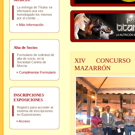
La entrega de Títulos se
efectuará una vez
homologado los mismos
por el comite ...
»
Más Información
Alta de Socios
Formulario de solicitud de
alta de socio, en la
XIV CONCURSO
Sociedad Canina de
Murcia.
MAZARRÓN
»
Cumplimentar Formulario
INSCRIPCIONES
EXPOSICIONES
Registro para acceder al
sistema de inscripciones
en Exposiciones
»
Acceso