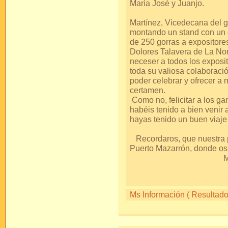
María Jo
Y, como no, a 
Martínez, Vicedecana del 
montando un stand con un
de 250 gorras a expositore
Dolores Talavera de La Nori
neceser a todos los exposit
toda su valiosa colaboració
poder celebrar y ofrecer a
cer
Como no, felicitar a los ga
habéis tenido a bien venir 
hayas tenido un buen v
Recordaros, que nuestra p
Puerto Mazarró
Mil 
S
Ms Información ( Resultados