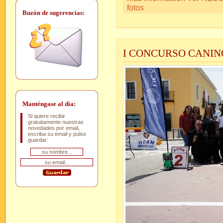
fotos
Buzón de sugerencias:
I CONCURSO CANIN
Manténgase al día:
Si quiere recibir
gratuitamente nuestras
novedades por email,
escriba su email y pulse
guardar: